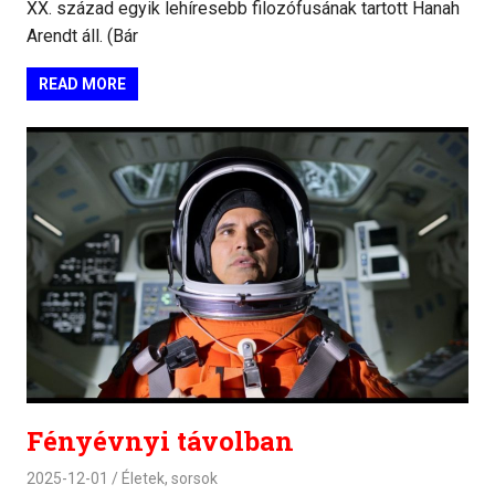
XX. század egyik lehíresebb filozófusának tartott Hanah
Arendt áll. (Bár
READ MORE
Fényévnyi távolban
2025-12-01
Életek, sorsok