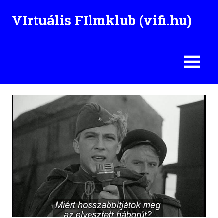
Skip
VIrtuális FIlmklub (vifi.hu)
to
content