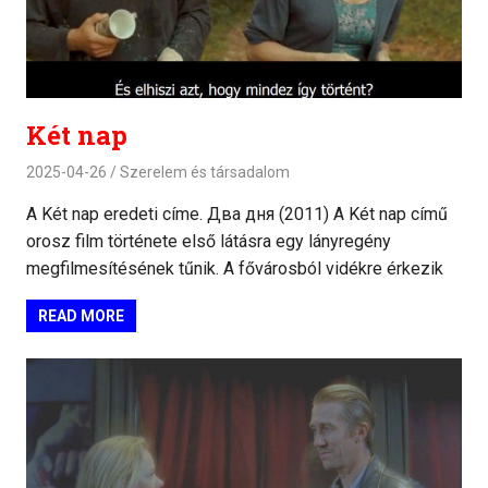
Két nap
2025-04-26
Szerelem és társadalom
A Két nap eredeti címe. Два дня (2011) A Két nap című
orosz film története első látásra egy lányregény
megfilmesítésének tűnik. A fővárosból vidékre érkezik
READ MORE