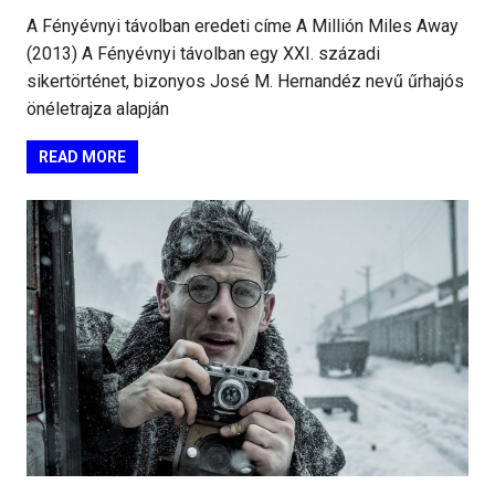
A Fényévnyi távolban eredeti címe A Millión Miles Away
(2013) A Fényévnyi távolban egy XXI. századi
sikertörténet, bizonyos José M. Hernandéz nevű űrhajós
önéletrajza alapján
READ MORE