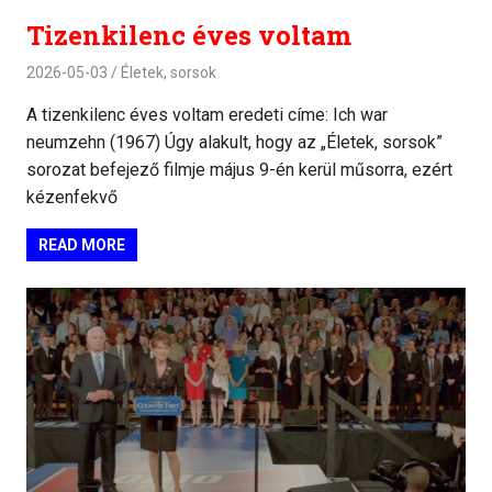
Tizenkilenc éves voltam
2026-05-03
Életek, sorsok
A tizenkilenc éves voltam eredeti címe: Ich war
neumzehn (1967) Úgy alakult, hogy az „Életek, sorsok”
sorozat befejező filmje május 9-én kerül műsorra, ezért
kézenfekvő
READ MORE