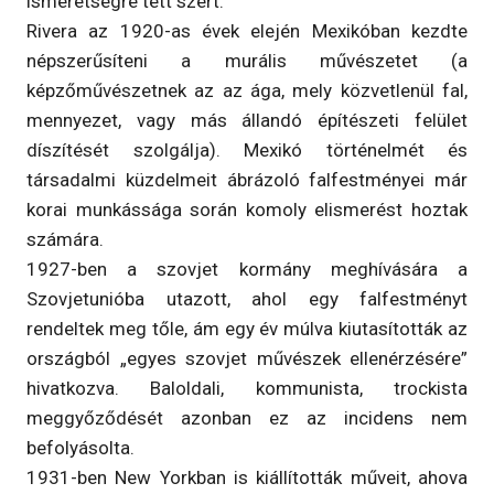
ismeretségre tett szert.
Rivera az 1920-as évek elején Mexikóban kezdte
népszerűsíteni a murális művészetet (a
képzőművészetnek az az ága, mely közvetlenül fal,
mennyezet, vagy más állandó építészeti felület
díszítését szolgálja). Mexikó történelmét és
társadalmi küzdelmeit ábrázoló falfestményei már
korai munkássága során komoly elismerést hoztak
számára.
1927-ben a szovjet kormány meghívására a
Szovjetunióba utazott, ahol egy falfestményt
rendeltek meg tőle, ám egy év múlva kiutasították az
országból „egyes szovjet művészek ellenérzésére”
hivatkozva. Baloldali, kommunista, trockista
meggyőződését azonban ez az incidens nem
befolyásolta.
1931-ben New Yorkban is kiállították műveit, ahova