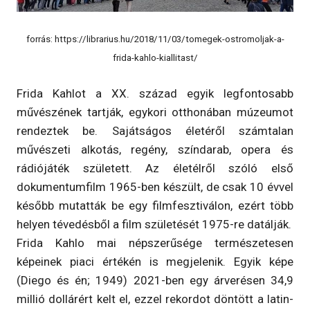
forrás: https://librarius.hu/2018/11/03/tomegek-ostromoljak-a-
frida-kahlo-kiallitast/
Frida Kahlot a XX. század egyik legfontosabb
művészének tartják, egykori otthonában múzeumot
rendeztek be. Sajátságos életéről számtalan
művészeti alkotás, regény, színdarab, opera és
rádiójáték született. Az életélről szóló első
dokumentumfilm 1965-ben készült, de csak 10 évvel
később mutatták be egy filmfesztiválon, ezért több
helyen tévedésből a film születését 1975-re datálják.
Frida Kahlo mai népszerűsége természetesen
képeinek piaci értékén is megjelenik. Egyik képe
(Diego és én; 1949) 2021-ben egy árverésen 34,9
millió dollárért kelt el, ezzel rekordot döntött a latin-