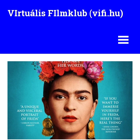
Skip
VIrtuális FIlmklub (vifi.hu)
to
content