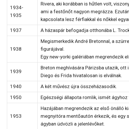
Rivera, aki korábban is hűtlen volt, viszon
1934-
ami a festőnőt nagyon megrázza. Ezután 
1935
kapcsolata lesz férfiakkal és nőkkel egya
1937
A házaspár befogadja otthonába L. Trocki
Megismerkedik André Bretonnal, a szürr
1938
figurájával.
Egy new-yorki galériában megrendezik első
Breton meghívására Párizsba utazik, ott is 
1939
Diego és Frida hivatalosan is elválnak.
1940
A két művész újra összeházasodik.
1950
Egészségi állapota romlik, ismét ágyhoz 
Hazájában megrendezik az első önálló kiá
1953
megnyitóra mentőautón érkezik, és egy s
ágyban üdvözli a jelenlévőket.