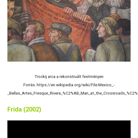
Trockij arca a rekonstruált festményen
Forrás: https://en.wikipedia.org/wiki/File:Mexico_-
_Bellas_Artes_Fresque_Rivera_%C2%AB_Man_at_the_Crossroads_%C2
Frida (2002)