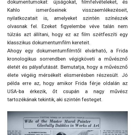
dokumentumokat: újságokat, filmfelvételeket, és
Kahlo ismerőseinek visszaemlékezéseit,
nyilatkozatait is, amelyeket szintén színészek
olvasnak fel. Ezeket figyelembe véve talán nem
túlzás azt állítani, hogy ez az film szétfeszíti egy
klasszikus dokumentumfilm kereteit.
Ahogy egy dokumentumfilmtől elvárható, a Frida
kronologikus sorrendben végigköveti a művésznő
életét és pályafutását. Bemutatja, hogy a művésznő
élete végéig mérsékelt elismerésben részesült. Jó
példa erre az, hogy amikor Frida férje oldalán az
USA-ba érkezik, őt csupán a nagy művész
tartozékának tekintik, aki szintén festeget.