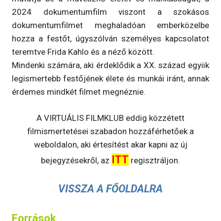
2024 dokumentumfilm viszont a szokásos
dokumentumfilmet meghaladóan emberközelbe
hozza a festőt, úgyszólván személyes kapcsolatot
teremtve Frida Kahlo és a néző között.
Mindenki számára, aki érdeklődik a XX. század egyiik
legismertebb festőjének élete és munkái iránt, annak
érdemes mindkét filmet megnéznie.
A VIRTUÁLIS FILMKLUB eddig közzétett
filmismertetései szabadon hozzáférhetőek a
weboldalon, aki értesítést akar kapni az új
ITT
bejegyzésekről, az
regisztráljon.
VISSZA A FŐOLDALRA
Források