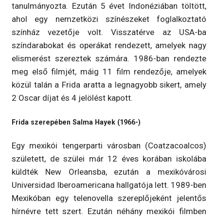
tanulmányozta. Ezután 5 évet Indonéziában töltött,
ahol egy nemzetközi színészeket foglalkoztató
színház vezetője volt. Visszatérve az USA-ba
színdarabokat és operákat rendezett, amelyek nagy
elismerést szereztek számára. 1986-ban rendezte
meg első filmjét, máig 11 film rendezője, amelyek
közül talán a Frida aratta a legnagyobb sikert, amely
2 Oscar díjat és 4 jelölést kapott.
Frida szerepében Salma Hayek (1966-)
Egy mexikói tengerparti városban (Coatzacoalcos)
született, de szülei már 12 éves korában iskolába
küldték New Orleansba, ezután a mexikóvárosi
Universidad Iberoamericana hallgatója lett. 1989-ben
Mexikóban egy telenovella szereplőjeként jelentős
hírnévre tett szert. Ezután néhány mexikói filmben