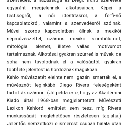
szenvedés, a házassága és Diego iránti szeretete
egyaránt megjelennek alkotásaiban. Képei a
testiségről, a női identitásról, a férfi-nő
kapcsolatokról, valamint a szenvedésről szólnak.
Művei szoros kapcsolatban állnak a mexikói
népművészettel, számos mexikói szimbólumot,
mitológiai elemet, illetve vallási motívumot
tartalmaznak. Alkotásai gyakran szürreális művek, de
soha nem távolodnak el a valóságtól, gyakran
többféle jelentést is hordoznak magukban.
Kahlo művészetét eleinte nem igazán ismerték el, a
művésznőt leginkább Diego Rivera feleségeként
tartották számon. (Jó példa erre, hogy az Akadémiai
Kiadó által 1968-ban megjelentetett Művészeti
Lexikon Kahloról említést sem tesz, míg Rivera
munkásságát meglehetősen részletesen taglalja.)
Jelentős nemzetközi elismerést csupán halála után