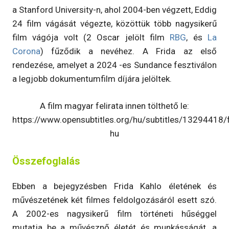
a Stanford University-n, ahol 2004-ben végzett, Eddig
24 film vágását végezte, közöttük több nagysikerű
film vágója volt (2 Oscar jelölt film
RBG
, és
La
Corona
) fűződik a nevéhez. A Frida az első
rendezése, amelyet a 2024 -es Sundance fesztiválon
a legjobb dokumentumfilm díjára jelöltek.
A film magyar felirata innen tölthető le:
https://www.opensubtitles.org/hu/subtitles/13294418/f
hu
Összefoglalás
Ebben a bejegyzésben Frida Kahlo életének és
művészetének két filmes feldolgozásáról esett szó.
A 2002-es nagysikerű film történeti hűséggel
mutatja be a művésznő életét és munkásságát, a