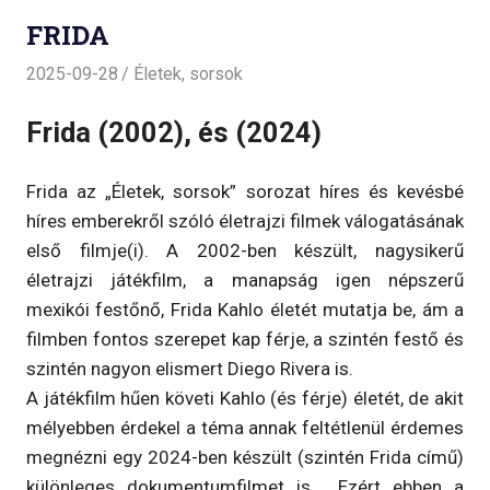
FRIDA
2025-09-28
Életek, sorsok
Frida (2002), és (2024)
Frida az „Életek, sorsok” sorozat híres és kevésbé
híres emberekről szóló életrajzi filmek válogatásának
első filmje(i). A 2002-ben készült, nagysikerű
életrajzi játékfilm, a manapság igen népszerű
mexikói festőnő, Frida Kahlo életét mutatja be, ám a
filmben fontos szerepet kap férje, a szintén festő és
szintén nagyon elismert Diego Rivera is.
A játékfilm hűen követi Kahlo (és férje) életét, de akit
mélyebben érdekel a téma annak feltétlenül érdemes
megnézni egy 2024-ben készült (szintén Frida című)
különleges dokumentumfilmet is. Ezért ebben a