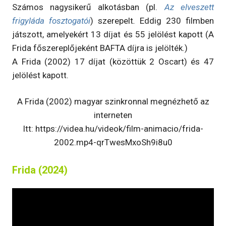
Számos nagysikerű alkotásban (pl.
Az elveszett
frigyláda fosztogatói
) szerepelt
.
Eddig 230 filmben
játszott, amelyekért 13 díjat és 55 jelölést kapott (A
Frida főszereplőjeként BAFTA díjra is jelölték.)
A Frida (2002) 17 díjat (közöttük 2 Oscart) és 47
jelölést kapott.
A Frida (2002) magyar szinkronnal megnézhető az
interneten
Itt: https://videa.hu/videok/film-animacio/frida-
2002.mp4-qrTwesMxoSh9i8u0
Frida (2024)