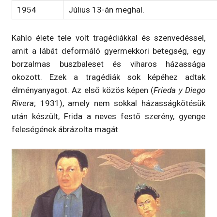
1954
Július 13-án meghal.
Kahlo élete tele volt tragédiákkal és szenvedéssel,
amit a lábát deformáló gyermekkori betegség, egy
borzalmas buszbaleset és viharos házassága
okozott. Ezek a tragédiák sok képéhez adtak
élményanyagot. Az első közös képen (
Frieda y Diego
Rivera
; 1931), amely nem sokkal házasságkötésük
után készült, Frida a neves festő szerény, gyenge
feleségének ábrázolta magát.