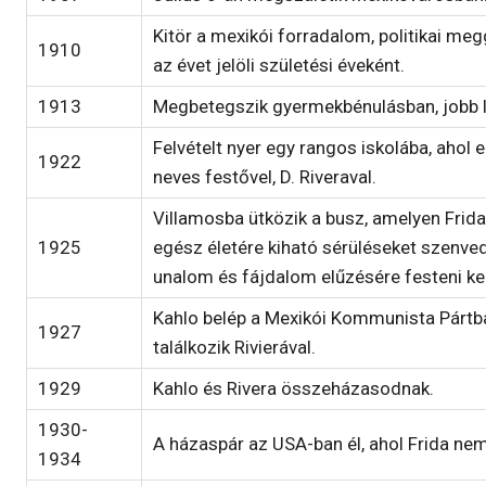
Kitör a mexikói forradalom, politikai m
1910
az évet jelöli születési éveként.
1913
Megbetegszik gyermekbénulásban, jobb 
Felvételt nyer egy rangos iskolába, ahol e
1922
neves festővel, D. Riveraval.
Villamosba ütközik a busz, amelyen Frida
1925
egész életére kiható sérüléseket szenve
unalom és fájdalom elűzésére festeni ke
Kahlo belép a Mexikói Kommunista Pártba
1927
találkozik Rivierával.
1929
Kahlo és Rivera összeházasodnak.
1930-
A házaspár az USA-ban él, ahol Frida nem
1934