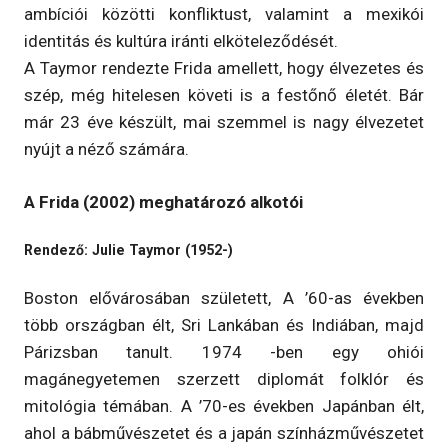
ambíciói közötti konfliktust, valamint a mexikói
identitás és kultúra iránti elköteleződését.
A Taymor rendezte Frida amellett, hogy élvezetes és
szép, még hitelesen követi is a festőnő életét. Bár
már 23 éve készült, mai szemmel is nagy élvezetet
nyújt a néző számára.
A Frida (2002) meghatározó alkotói
Rendező: Julie Taymor (1952-)
Boston elővárosában született, A ’60-as években
több országban élt, Sri Lankában és Indiában, majd
Párizsban tanult. 1974 -ben egy ohiói
magánegyetemen szerzett diplomát folklór és
mitológia témában. A ’70-es években Japánban élt,
ahol a bábművészetet és a japán színházművészetet