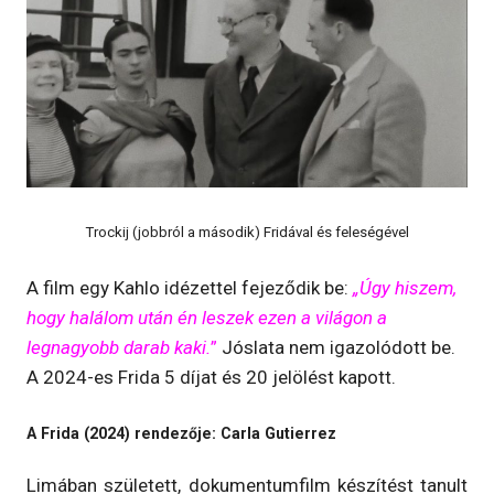
Trockij (jobbról a második) Fridával és feleségével
A film egy Kahlo idézettel fejeződik be:
„Úgy hiszem,
hogy halálom után én leszek ezen a világon a
legnagyobb darab kaki.
”
Jóslata nem igazolódott be.
A 2024-es Frida 5 díjat és 20 jelölést kapott.
A Frida (2024) rendezője: Carla Gutierrez
Limában született, dokumentumfilm készítést tanult