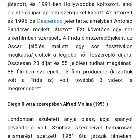
játszott, és 1991-ben Hollywoodba költözött, ahol
eleinte csupán apróbb szerepeket kapott. Az áttörést
az 1995-ös
Desperado
jelentette, amelyben Antonio
Banderas mellett játszott. Ezt követően egy sor
sikerfilmben szerepelt. A Frida címszereplőjeként az
Oscar jelölés mellett egy sor fesztiválon
megkapta/jelölték a legjobb női főszereplő díjára.
Összesen 23 díjat és 55 jelölést tudhat magáénak.
88 filmben szerepelt, 13 film producere (közöttük
volt a Frida is) volt, továbbá 3 videot is
megrendezett.
Diego Rivera szerepében Alfred Molina (1953-)
Londonban született anyja olasz, apja spanyol
bevándorló volt. Színházi szerepeivel hamarosan
elismerést szerzett. 1981 óta játszik filmeben.