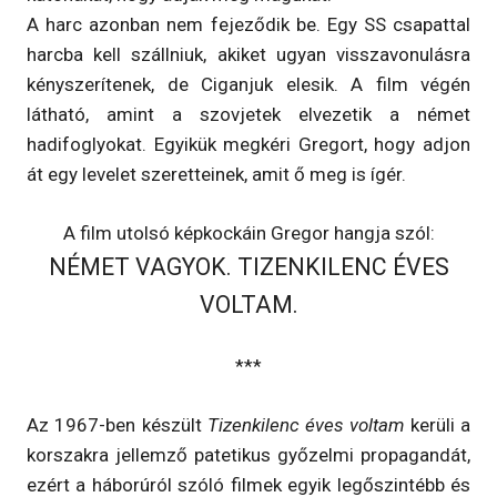
A harc azonban nem fejeződik be. Egy SS csapattal
harcba kell szállniuk, akiket ugyan visszavonulásra
kényszerítenek, de Ciganjuk elesik. A film végén
látható, amint a szovjetek elvezetik a német
hadifoglyokat. Egyikük megkéri Gregort, hogy adjon
át egy levelet szeretteinek, amit ő meg is ígér.
A film utolsó képkockáin Gregor hangja szól:
NÉMET VAGYOK. TIZENKILENC ÉVES
VOLTAM.
***
Az 1967-ben készült
Tizenkilenc éves voltam
kerüli a
korszakra jellemző patetikus győzelmi propagandát,
ezért a háborúról szóló filmek egyik legőszintébb és