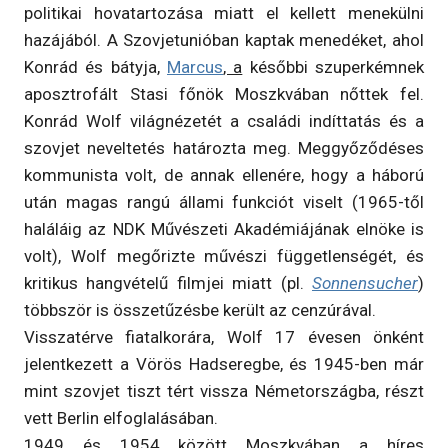
politikai hovatartozása miatt el kellett menekülni
hazájából. A Szovjetunióban kaptak menedéket, ahol
Konrád és bátyja,
Marcus
, a
későbbi szuperkémnek
aposztrofált Stasi főnök Moszkvában nőttek fel.
Konrád Wolf világnézetét a családi indíttatás és a
szovjet neveltetés határozta meg. Meggyőződéses
kommunista volt, de annak ellenére, hogy a háború
után magas rangú állami funkciót viselt (1965-től
haláláig az NDK Művészeti Akadémiájának elnöke is
volt), Wolf megőrizte művészi függetlenségét, és
kritikus hangvételű filmjei miatt (pl.
Sonnensucher
)
többször is összetűzésbe került az cenzúrával.
Visszatérve fiatalkorára, Wolf 17 évesen önként
jelentkezett a Vörös Hadseregbe, és 1945-ben már
mint szovjet tiszt tért vissza Németországba, részt
vett Berlin elfoglalásában.
1949 és 1954 között Moszkvában a híres