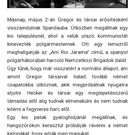
Másnap, május 2-án Gregor és társai erősítésként
visszaindulnak Spandauba. Útközben megállnak egy
kis településnél, ahol a velük utazó kommunistát
kinevezték polgármesternek. Ott egy lemezről
meghallgatják az „Am Rio Jarama” című, a spanyol
polgárháborúban harcoló Nemzetközi Brigádok dalát.
Úgy tűnik, hogy már visszatért a normális állapot, ám
amint Gregor társaival halad tovább német
csapatokba ütköznek, akik megpróbálnak nyugatra
eljutni. Hecker és társai egy meglepetésszerű
támadás elől alig tudnak elmenekülni és nem tudnak
kitérni a fegyveres harc elől.
Egy kis patak gyaloghidjánál megállnak, és
hangszórókon keresztül próbálják rávenni a német
katonákat, hogy adják meg magukat.