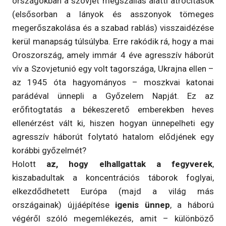
országokban a szovjet megszállás alatti atrocitások
(elsősorban a lányok és asszonyok tömeges
megerőszakolása és a szabad rablás) visszaidézése
kerül manapság túlsúlyba. Erre rakódik rá, hogy a mai
Oroszország, amely immár 4 éve agresszív háborút
vív a Szovjetunió egy volt tagországa, Ukrajna ellen –
az 1945 óta hagyományos – moszkvai katonai
parádéval ünnepli a Győzelem Napját. Ez az
erőfitogtatás a békeszerető emberekben heves
ellenérzést vált ki, hiszen hogyan ünnepelheti egy
agresszív háborút folytató hatalom elődjének egy
korábbi győzelmét?
Holott
az, hogy elhallgattak a fegyverek
,
kiszabadultak a koncentrációs táborok foglyai,
elkezdődhetett Európa (majd a világ más
országainak) újjáépítése
igenis ünnep
, a háború
végéről szóló megemlékezés, amit – különböző