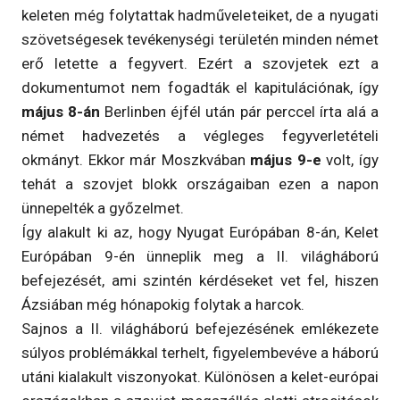
keleten még folytattak hadműveleteiket, de a nyugati
szövetségesek tevékenységi területén minden német
erő letette a fegyvert. Ezért a szovjetek ezt a
dokumentumot nem fogadták el kapitulációnak, így
május 8-án
Berlinben éjfél után pár perccel írta alá a
német hadvezetés a végleges fegyverletételi
okmányt. Ekkor már Moszkvában
május 9-e
volt, így
tehát a szovjet blokk országaiban ezen a napon
ünnepelték a győzelmet.
Így alakult ki az, hogy Nyugat Európában 8-án, Kelet
Európában 9-én ünneplik meg a II. világháború
befejezését, ami szintén kérdéseket vet fel, hiszen
Ázsiában még hónapokig folytak a harcok.
Sajnos a II. világháború befejezésének emlékezete
súlyos problémákkal terhelt, figyelembevéve a háború
utáni kialakult viszonyokat. Különösen a kelet-európai