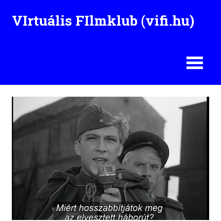
Skip
VIrtuális FIlmklub (vifi.hu)
to
content