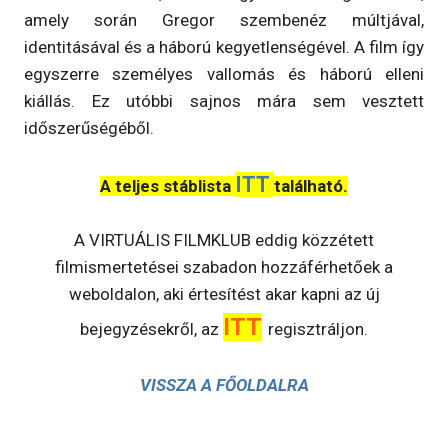
amely során Gregor szembenéz múltjával,
identitásával és a háború kegyetlenségével. A film így
egyszerre személyes vallomás és háború elleni
kiállás. Ez utóbbi sajnos mára sem vesztett
időszerűségéből.
ITT
A teljes stáblista
található.
A VIRTUÁLIS FILMKLUB eddig közzétett
filmismertetései szabadon hozzáférhetőek a
weboldalon, aki értesítést akar kapni az új
ITT
bejegyzésekről, az
regisztráljon.
VISSZA A FŐOLDALRA