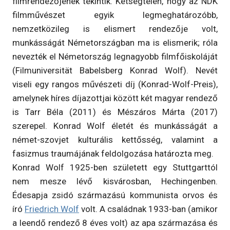
filmrendezőjének tekintik. Kétségtelen, hogy az NDK
filmművészet egyik legmeghatározóbb,
nemzetközileg is elismert rendezője volt,
munkásságát Németországban ma is elismerik; róla
nevezték el Németország legnagyobb filmfőiskoláját
(Filmuniversität Babelsberg Konrad Wolf). Nevét
viseli egy rangos művészeti díj (Konrad-Wolf-Preis),
amelynek híres díjazottjai között két magyar rendező
is Tarr Béla (2011) és Mészáros Márta (2017)
szerepel. Konrad Wolf életét és munkásságát a
német-szovjet kulturális kettősség, valamint a
fasizmus traumájának feldolgozása határozta meg.
Konrad Wolf 1925-ben született egy Stuttgarttól
nem mesze lévő kisvárosban, Hechingenben.
Édesapja zsidó származású kommunista orvos és
író
Friedrich Wolf
volt. A családnak 1933-ban (amikor
a leendő rendező 8 éves volt) az apa származása és