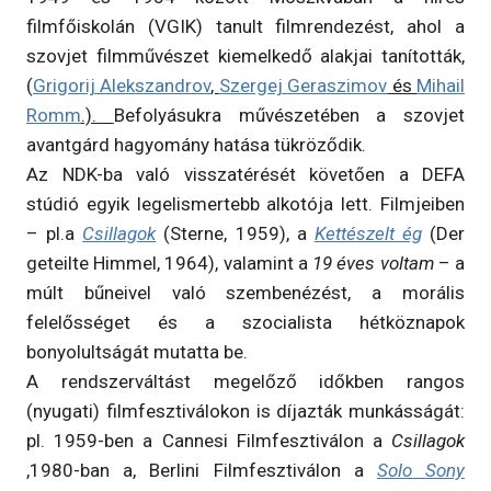
filmfőiskolán (VGIK) tanult filmrendezést, ahol a
szovjet filmművészet kiemelkedő alakjai tanították,
(
Grigorij Alekszandrov
,
Szergej Geraszimov
és
Mihail
Romm
.).
Befolyásukra művészetében a szovjet
avantgárd hagyomány hatása tükröződik.
Az NDK-ba való visszatérését követően a DEFA
stúdió egyik legelismertebb alkotója lett. Filmjeiben
– pl.a
Csillagok
(Sterne, 1959), a
Kettészelt ég
(Der
geteilte Himmel, 1964), valamint a
19 éves voltam
– a
múlt bűneivel való szembenézést, a morális
felelősséget és a szocialista hétköznapok
bonyolultságát mutatta be.
A rendszerváltást megelőző időkben rangos
(nyugati) filmfesztiválokon is díjazták munkásságát:
pl. 1959-ben a Cannesi Filmfesztiválon a
Csillagok
,1980-ban a, Berlini Filmfesztiválon a
Solo Sony