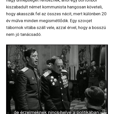
nagy ünnepséget rendeznek, ahol egy börtönből
kiszabadult német kommunista hangosan követeli,
hogy akasszák fel az összes nácit, mert különben 20
év múlva minden megismétlődik. Egy szovjet
tábornok vitába száll vele, azzal érvel, hogy a bosszú
nem jó tanácsadó.