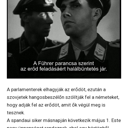
A parlamenterek elhagyják az erődöt, ezután a
szovjetek hangosbeszélőn szólítják fel a németeket,
hogy adják fel az erődöt, amit ők végül meg is
tesznek.
A spandaui siker másnapján következik május 1. Este