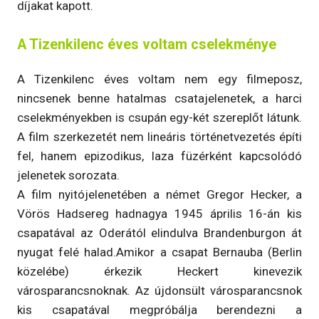
díjakat kapott.
A Tizenkilenc éves voltam cselekménye
A Tizenkilenc éves voltam nem egy filmeposz,
nincsenek benne hatalmas csatajelenetek, a harci
cselekményekben is csupán egy-két szereplőt látunk.
A film szerkezetét nem lineáris történetvezetés építi
fel, hanem epizodikus, laza füzérként kapcsolódó
jelenetek sorozata.
A film nyitójelenetében a német Gregor Hecker, a
Vörös Hadsereg hadnagya 1945 április 16-án kis
csapatával az Oderától elindulva Brandenburgon át
nyugat felé halad.Amikor a csapat Bernauba (Berlin
közelébe) érkezik Heckert kinevezik
városparancsnoknak. Az újdonsült városparancsnok
kis csapatával megpróbálja berendezni a