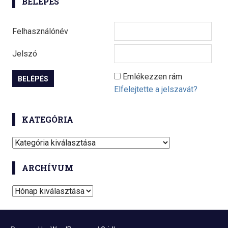
BELÉPÉS
Felhasználónév
Jelszó
Emlékezzen rám
Elfelejtette a jelszavát?
KATEGÓRIA
K
a
ARCHÍVUM
t
e
A
g
r
ó
c
r