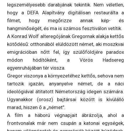
legszemélyesebb darabjának tekintik. Nem véletlen,
hogy a DEFA Alapítvány digitálisan restaurálta a
filmet, hogy megőrizze annak kép- és
hangminőségét, és ma is számos fesztiválon vetítik.
A Konrad Wolf alteregójának Gregornak alakja kettős
kötődésű: otthonából elüldözött német, aki moszkvai
emigrációban nőtt fel, így szülőföldjére paradox
módon hódítóként, a Vörös Hadsereg
egyenruhájában tér vissza.
Gregor viszonya a környezetéhez kettős, sehova nem
tartozik igazán, anyanyelve német, de a náci
ideológiával átitatott Németország idegen számára.
Ugyanakkor (orosz) bajtársai között is kívülálló
marad, hiszen ő a „német”.
A film a háború végnapjait ábrázolja, ahol a
frontvonalak már nem csupán a katonai egységek,
hanem világnézetek és generációk között húzódnak.