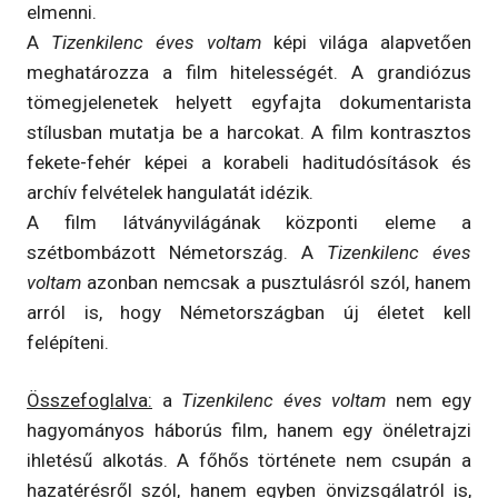
elmenni.
A
Tizenkilenc éves voltam
képi világa alapvetően
meghatározza a film hitelességét. A grandiózus
tömegjelenetek helyett egyfajta dokumentarista
stílusban mutatja be a harcokat. A film kontrasztos
fekete-fehér képei a korabeli haditudósítások és
archív felvételek hangulatát idézik.
A film látványvilágának központi eleme a
szétbombázott Németország. A
Tizenkilenc éves
voltam
azonban nemcsak a pusztulásról szól, hanem
arról is, hogy Németországban új életet kell
felépíteni.
Összefoglalva:
a
Tizenkilenc éves voltam
nem egy
hagyományos háborús film, hanem egy önéletrajzi
ihletésű alkotás. A főhős története nem csupán a
hazatérésről szól, hanem egyben önvizsgálatról is,