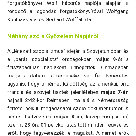
forgatókönyvet Wolf háborús naplója alapján a
rendező a legendás forgatókönyvíróval Wolfgang
Kohlhaasesal és Gerhard Wolffal írta.
Néhány szó a Győzelem Napjáról
A „létezett szocializmus” idején a Szovjetunióban és
a „baráti szocialista” országokban május 9-ét a
felszabadulás napjaként ünnepelték. Önmagában
maga a dátum is kérdéseket vet fel. Ismeretes
ugyanis, hogy a német küldöttség az amerikai, brit,
francia és szovjet tisztek jelenlétében
május 7-én
hajnali 2:42-kor Reimsben írta alá a Németország
feltétel nélküli megadásáról szóló dokumentumot. A
német hadvezetés
május 8-án
, közép-európai idő
szerint 23 óra 01 perckor utasított minden fegyveres
erőt, hogy fegyverezzék le magukat. A német erők