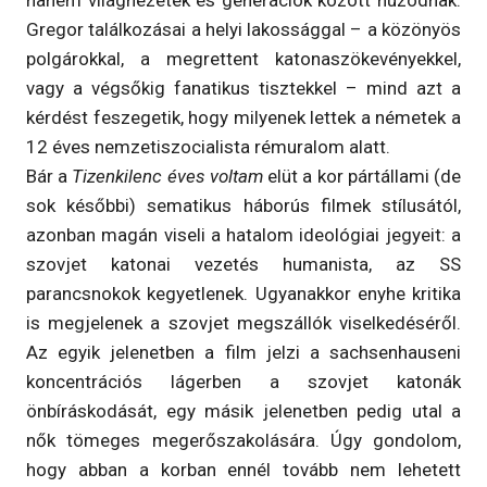
Gregor találkozásai a helyi lakossággal – a közönyös
polgárokkal, a megrettent katonaszökevényekkel,
vagy a végsőkig fanatikus tisztekkel – mind azt a
kérdést feszegetik, hogy milyenek lettek a németek a
12 éves nemzetiszocialista rémuralom alatt.
Bár a
Tizenkilenc éves voltam
elüt a kor pártállami (de
sok későbbi) sematikus háborús filmek stílusától,
azonban magán viseli a hatalom ideológiai jegyeit: a
szovjet katonai vezetés humanista, az SS
parancsnokok kegyetlenek. Ugyanakkor enyhe kritika
is megjelenek a szovjet megszállók viselkedéséről.
Az egyik jelenetben a film jelzi a sachsenhauseni
koncentrációs lágerben a szovjet katonák
önbíráskodását, egy másik jelenetben pedig utal a
nők tömeges megerőszakolására. Úgy gondolom,
hogy abban a korban ennél tovább nem lehetett