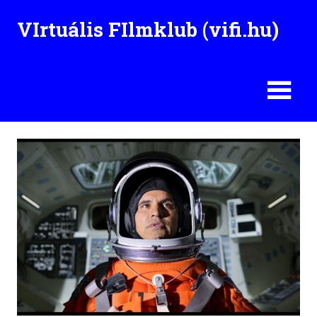
Skip
VIrtuális FIlmklub (vifi.hu)
to
content