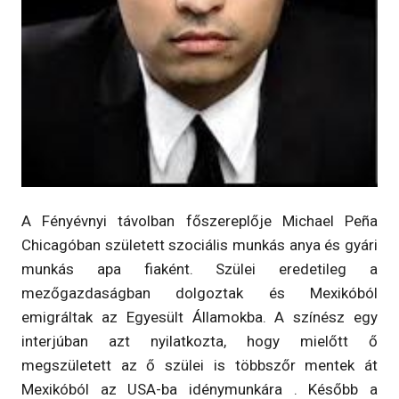
A Fényévnyi távolban főszereplője Michael Peña
Chicagóban született szociális munkás anya és gyári
munkás apa fiaként. Szülei eredetileg a
mezőgazdaságban dolgoztak és Mexikóból
emigráltak az Egyesült Államokba. A színész egy
interjúban azt nyilatkozta, hogy mielőtt ő
megszületett az ő szülei is többszőr mentek át
Mexikóból az USA-ba idénymunkára . Később a