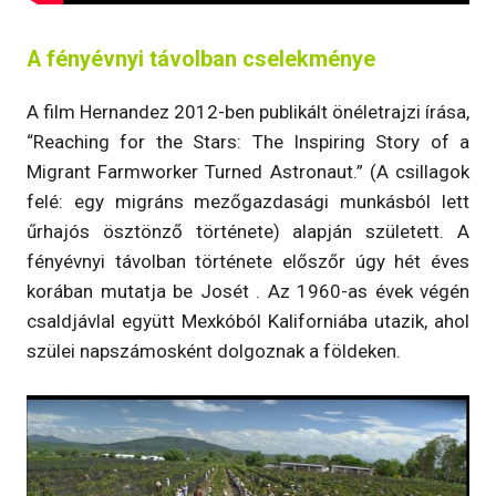
A fényévnyi távolban cselekménye
A film Hernandez 2012-ben publikált önéletrajzi írása,
“Reaching for the Stars: The Inspiring Story of a
Migrant Farmworker Turned Astronaut.” (A csillagok
felé: egy migráns mezőgazdasági munkásból lett
űrhajós ösztönző története) alapján született. A
fényévnyi távolban története előszőr úgy hét éves
korában mutatja be Josét . Az 1960-as évek végén
csaldjávlal együtt Mexkóból Kaliforniába utazik, ahol
szülei napszámosként dolgoznak a földeken.