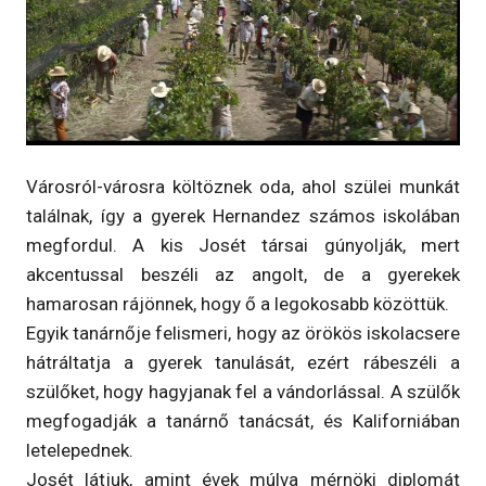
Városról-városra költöznek oda, ahol szülei munkát
találnak, így a gyerek Hernandez számos iskolában
megfordul. A kis Josét társai gúnyolják, mert
akcentussal beszéli az angolt, de a gyerekek
hamarosan rájönnek, hogy ő a legokosabb közöttük.
Egyik tanárnője felismeri, hogy az örökös iskolacsere
hátráltatja a gyerek tanulását, ezért rábeszéli a
szülőket, hogy hagyjanak fel a vándorlással. A szülők
megfogadják a tanárnő tanácsát, és Kaliforniában
letelepednek.
Josét látjuk, amint évek múlva mérnöki diplomát