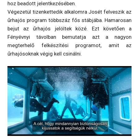
hoz beadott jelentkezésében.
Végezetül tizenkettedik alkalomra Josét felveszik az
űrhajós program többszáz fős stábjába. Hamarosan
bejut az űrhajós jelöltek közé. Ezt követően a
Fényévnyi távolban bemutatja azt a nagyon
megterhelő felkészítési programot, amit az
űrhajósoknak végig kell csinálni.