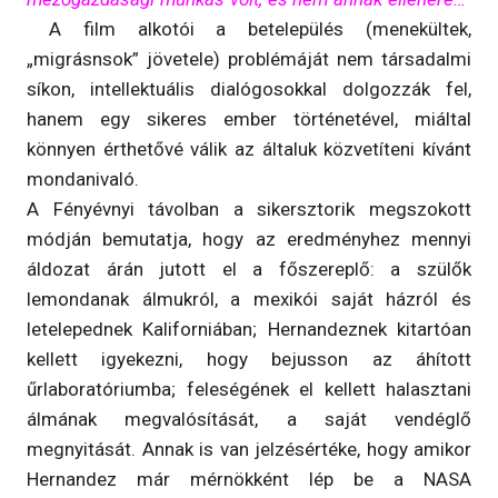
A film alkotói a betelepülés (menekültek,
„migrásnsok” jövetele) problémáját nem társadalmi
síkon, intellektuális dialógosokkal dolgozzák fel,
hanem egy sikeres ember történetével, miáltal
könnyen érthetővé válik az általuk közvetíteni kívánt
mondanivaló.
A Fényévnyi távolban a sikersztorik megszokott
módján bemutatja, hogy az eredményhez mennyi
áldozat árán jutott el a főszereplő: a szülők
lemondanak álmukról, a mexikói saját házról és
letelepednek Kaliforniában; Hernandeznek kitartóan
kellett igyekezni, hogy bejusson az áhított
űrlaboratóriumba; feleségének el kellett halasztani
álmának megvalósítását, a saját vendéglő
megnyitását. Annak is van jelzésértéke, hogy amikor
Hernandez már mérnökként lép be a NASA