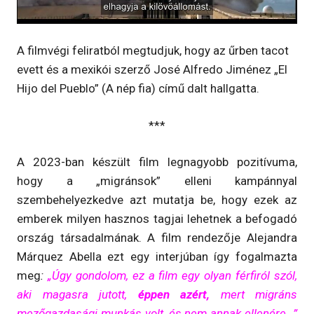
A filmvégi feliratból megtudjuk, hogy az űrben tacot
evett és a mexikói szerző José Alfredo Jiménez „El
Hijo del Pueblo” (A nép fia) című dalt hallgatta.
***
A 2023-ban készült film legnagyobb pozitívuma,
hogy a „migránsok” elleni kampánnyal
szembehelyezkedve azt mutatja be, hogy ezek az
emberek milyen hasznos tagjai lehetnek a befogadó
ország társadalmának. A film rendezője Alejandra
Márquez Abella ezt egy interjúban így fogalmazta
meg
:
„Úgy gondolom, ez a film egy olyan férfiról szól,
aki magasra jutott,
éppen azért,
mert migráns
mezőgazdasági munkás volt, és nem annak ellenére…”