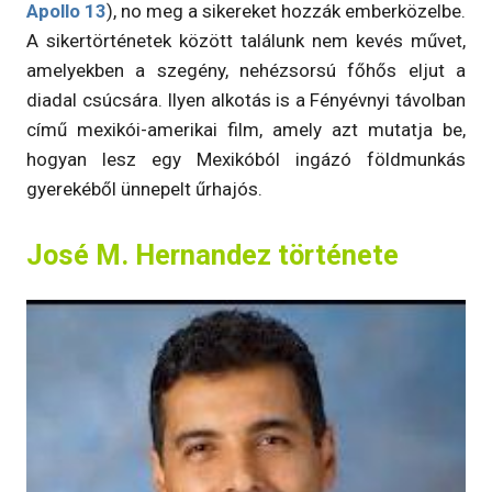
Apollo 13
), no meg a sikereket hozzák emberközelbe.
A sikertörténetek között találunk nem kevés művet,
amelyekben a szegény, nehézsorsú főhős eljut a
diadal csúcsára. Ilyen alkotás is a Fényévnyi távolban
című mexikói-amerikai film, amely azt mutatja be,
hogyan lesz egy Mexikóból ingázó földmunkás
gyerekéből ünnepelt űrhajós.
José M. Hernandez története