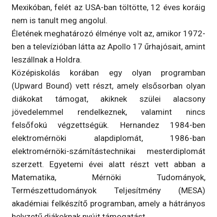
Mexikóban, felét az USA-ban töltötte, 12 éves koráig
nem is tanult meg angolul.
Életének meghatározó élménye volt az, amikor 1972-
ben a televízióban látta az Apollo 17 űrhajósait, amint
leszállnak a Holdra.
Középiskolás korában egy olyan programban
(Upward Bound) vett részt, amely elsősorban olyan
diákokat támogat, akiknek szülei alacsony
jövedelemmel rendelkeznek, valamint nincs
felsőfokú végzettségük. Hernandez 1984-ben
elektromérnöki alapdiplomát, 1986-ban
elektromérnöki-számítástechnikai mesterdiplomát
szerzett. Egyetemi évei alatt részt vett abban a
Matematika, Mérnöki Tudományok,
Természettudományok Teljesítmény (MESA)
akadémiai felkészítő programban, amely a hátrányos
helyzetű diákoknak nyújt támogatást