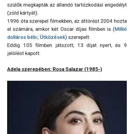
szülők megkapták az állandó tartózkodási engedélyt
(zöld kártyát).
1996 óta szerepel filmekben, az áttörést 2004 hozta
el számára, amkor két Oscar díjas filmben is (
Millió
dolláros béb
i
;
Ütközések
) szerepelt.
Eddig 105 filmben játszott, 13 díjat nyert, és 9
jelölést kapott.
Adela szerepében: Rosa Salazar (1985-)