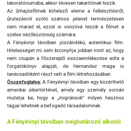
laboratóriumába, akkor tévesen takarítónak hiszik.
Az űrhajósfilmek kötelező eleme a felkészítésről,
űrutazásról szóló számos jelenet természetesen
nem marad el, ezzel is vonzóvá teszik a filmet a
széles nézőközönség számára.
A Fényévnyi távolban jószándékú, autentikus film.
Hitelességet mi sem bizonyítja jobban mint az, hogy
nem csupán a főszereplő visszaemlékezése adta a
forgatókönyv alapját, de Hernandez maga is
tanácsadóként részt vett a film létrehozásában.
Összefoglalva:
A Fényévnyi távolban egy közérthető
amerikai sikertörténet, amely egy személy sorsán
mutatja be, hogy a „migránsok” milyen hasznos
tagjai lehetnek a befogadó társadalomnak.
A Fényévnyi távolban meghatározó alkotói