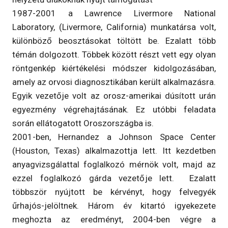
1987-2001 a Lawrence Livermore National
Laboratory, (Livermore, California) munkatársa volt,
különböző beosztásokat töltött be. Ezalatt több
témán dolgozott. Többek között részt vett egy olyan
röntgenkép kiértékelési módszer kidolgozásában,
amely az orvosi diagnosztikában került alkalmazásra.
Egyik vezetője volt az orosz-amerikai dúsított urán
egyezmény végrehajtásának. Ez utóbbi feladata
során ellátogatott Oroszországba is.
2001-ben, Hernandez a Johnson Space Center
(Houston, Texas) alkalmazottja lett. Itt kezdetben
anyagvizsgálattal foglalkozó mérnök volt, majd az
ezzel foglalkozó gárda vezetője lett. Ezalatt
többször nyújtott be kérvényt, hogy felvegyék
űrhajós-jelöltnek. Három év kitartó igyekezete
meghozta az eredményt, 2004-ben végre a