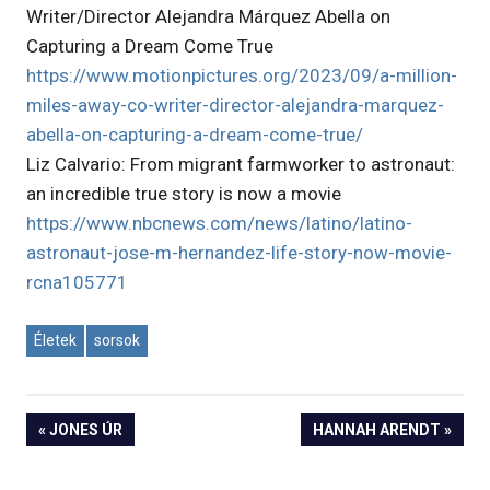
Writer/Director Alejandra Márquez Abella on
Capturing a Dream Come True
https://www.motionpictures.org/2023/09/a-million-
miles-away-co-writer-director-alejandra-marquez-
abella-on-capturing-a-dream-come-true/
Liz Calvario: From migrant farmworker to astronaut:
an incredible true story is now a movie
https://www.nbcnews.com/news/latino/latino-
astronaut-jose-m-hernandez-life-story-now-movie-
rcna105771
Életek
sorsok
« JONES ÚR
HANNAH ARENDT »
Bejegyzés