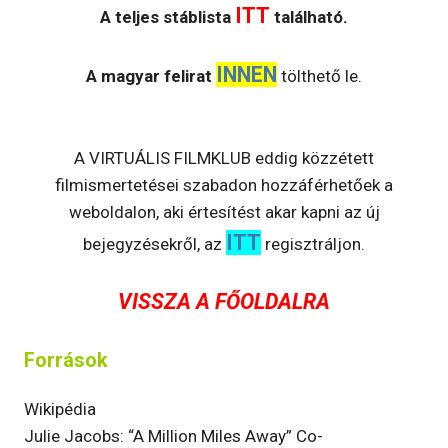
ITT
A teljes stáblista
található.
INNEN
A magyar felirat
tölthető le.
A VIRTUÁLIS FILMKLUB eddig közzétett
filmismertetései szabadon hozzáférhetőek a
weboldalon, aki értesítést akar kapni az új
ITT
bejegyzésekről, az
regisztráljon.
VISSZA A FŐOLDALRA
Források
Wikipédia
Julie Jacobs: “A Million Miles Away” Co-