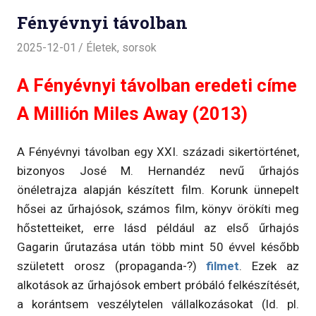
Fényévnyi távolban
2025-12-01
Életek, sorsok
A Fényévnyi távolban eredeti címe
A Millión Miles Away (2013)
A Fényévnyi távolban egy XXI. századi sikertörténet,
bizonyos José M. Hernandéz nevű űrhajós
önéletrajza alapján készített film. Korunk ünnepelt
hősei az űrhajósok, számos film, könyv örökíti meg
hőstetteiket, erre lásd például az első űrhajós
Gagarin űrutazása után több mint 50 évvel később
született orosz (propaganda-?)
filmet
. Ezek az
alkotások az űrhajósok embert próbáló felkészítését,
a korántsem veszélytelen vállalkozásokat (ld. pl.