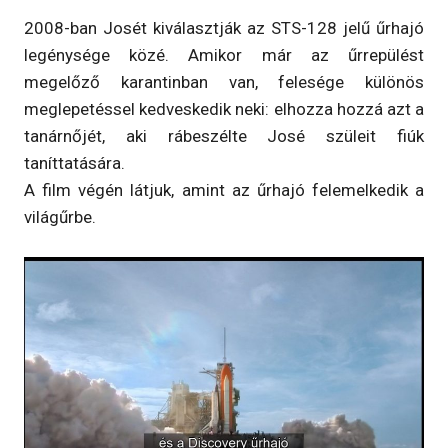
2008-ban Josét kiválasztják az STS-128 jelű űrhajó
legénysége közé. Amikor már az űrrepülést
megelőző karantinban van, felesége különös
meglepetéssel kedveskedik neki: elhozza hozzá azt a
tanárnőjét, aki rábeszélte José szüleit fiúk
taníttatására.
A film végén látjuk, amint az űrhajó felemelkedik a
világűrbe.