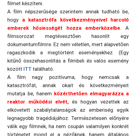
filmet készíteni.
A film népszerűsége szerintem annak tudható be,
hogy
a katasztrófa következményeivel harcoló
emberek hősiességét hozza emberközelbe
. A
filmsorozat megtévesztően hasonlít egy
dokumentumfilmre. Ez nem véletlen, mert alapvetően
ragaszkodik a megtörtént eseményekhez. (Egy
kitűnő összehasonlítás a filmbeli és valós esemény
között
ITT
található.
A film nagy pozitívuma, hogy nemcsak a
katasztrófát, annak okait és következményeit
mutatja be, hanem
közérthetően elmagyarázza a
reaktor működési elvét,
és hogyan vezettek az
elkövetett szabálytalanságok az emberiség egyik
legnagyobb tragédiájához. Természetesen előnyére
válik egy filmnek, ha nem csupán valamilyen konkrét
történetet mond el a nézőknek, hanem általános