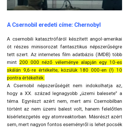
A Csernobil eredeti címe: Chernobyl
A csernobili katasztrófáról készített angol-amerikai
öt részes minisorozat fantasztikus népszerűségre
tett szert. Az internetes film adatbázis (IMDB) több
mint
200 000 néző véleménye alapján egy 10-es
skálán 9,6-re értékelte, közülük 180 000-en (!) 10
pontra értékelték.
A Csernobil népszerűségét nem indokolhatja az,
hogy a XX. század legnagyobb „üzemi balesete” a
téma. Egyrészt azért nem, mert ami Csernobilban
történt az nem üzemi balest volt, hanem felelőtlen
kísérletezgetés egy atomreaktorban. Másrészt azért
sem, mert nagyon fontos eseményről is lehet pocsék