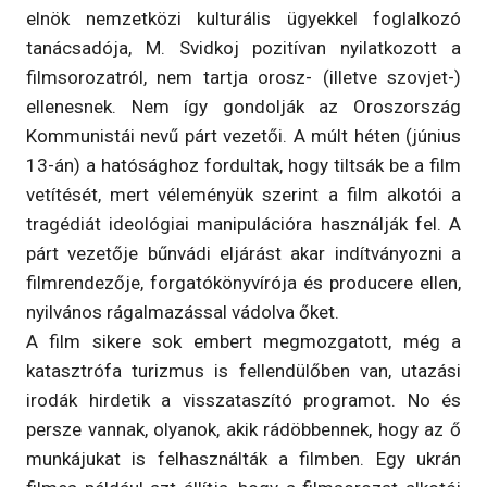
elnök nemzetközi kulturális ügyekkel foglalkozó
tanácsadója, M. Svidkoj pozitívan nyilatkozott a
filmsorozatról, nem tartja orosz- (illetve szovjet-)
ellenesnek. Nem így gondolják az Oroszország
Kommunistái nevű párt vezetői. A múlt héten (június
13-án) a hatósághoz fordultak, hogy tiltsák be a film
vetítését, mert véleményük szerint a film alkotói a
tragédiát ideológiai manipulációra használják fel. A
párt vezetője bűnvádi eljárást akar indítványozni a
filmrendezője, forgatókönyvírója és producere ellen,
nyilvános rágalmazással vádolva őket.
A film sikere sok embert megmozgatott, még a
katasztrófa turizmus is fellendülőben van, utazási
irodák hirdetik a visszataszító programot. No és
persze vannak, olyanok, akik rádöbbennek, hogy az ő
munkájukat is felhasználták a filmben. Egy ukrán