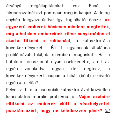
érvényű megállapításokat tesz. Ennél a
filmsorozatnál ezt pontosan meg is kapjuk. A dolog
enyhén leegyszerűsítve így foglalható össze:
az
egyszerű emberek hősiesen mindent megtettek,
míg a hatalom embereinek zöme sunyi módon el
akarta titkolni a robbanást
, a katasztrofális
következményeket. És itt ugyancsak általános
problémával találjuk szemben magunkat. Ha a
hatalom presszionál olyan cselekedetre, amit az
egyén vonakodva ugyan, de megtesz, a
következményekért csupán a hibát (bűnt) elkövető
egyén a felelős?
Felvet a film a csernobili katasztrófával közvetlen
kapcsolatos morális problémát is.
Vajon szabd-e
eltitkolni az emberek előtt a vészhelyzetet
pusztán azért, hogy ne keletkezzen pánik?
(
Itt