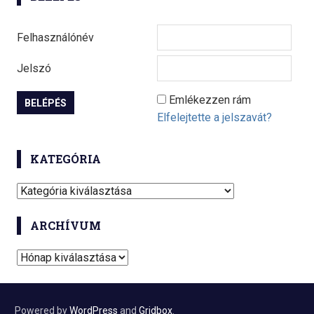
Felhasználónév
Jelszó
Emlékezzen rám
Elfelejtette a jelszavát?
KATEGÓRIA
K
a
ARCHÍVUM
t
e
A
g
r
ó
c
r
h
Powered by
WordPress
and
Gridbox
.
i