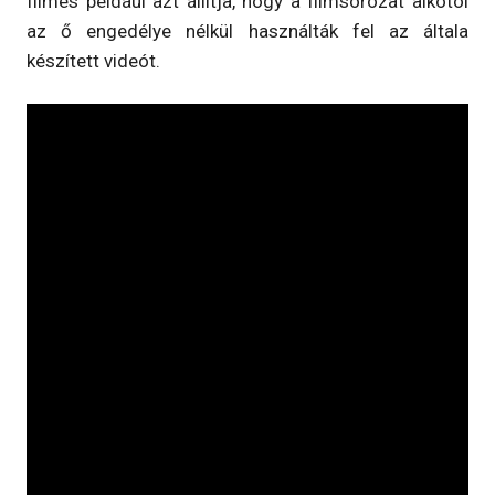
filmes például azt állítja, hogy a filmsorozat alkotói
az ő engedélye nélkül használták fel az általa
készített videót.