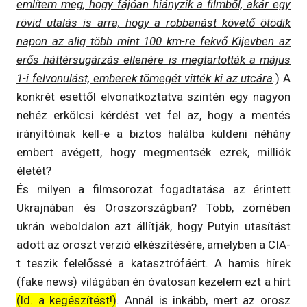
említem meg, hogy fájóan hiányzik a filmből, akár egy
rövid utalás is arra, hogy a robbanást követő ötödik
napon az alig több mint 100 km-re fekvő Kijevben az
erős háttérsugárzás ellenére is megtartották a május
1-i felvonulást, emberek tömegét vitték ki az utcára
.
) A
konkrét esettől elvonatkoztatva szintén egy nagyon
nehéz erkölcsi kérdést vet fel az, hogy a mentés
irányítóinak kell-e a biztos halálba küldeni néhány
embert avégett, hogy megmentsék ezrek, milliók
életét?
És milyen a filmsorozat fogadtatása az érintett
Ukrajnában és Oroszországban? Több, zömében
ukrán weboldalon azt állítják, hogy Putyin utasítást
adott az oroszt verzió elkészítésére, amelyben a CIA-
t teszik felelőssé a katasztrófáért. A hamis hírek
(fake news) világában én óvatosan kezelem ezt a hírt
(ld. a kegészítést!)
. Annál is inkább, mert az orosz