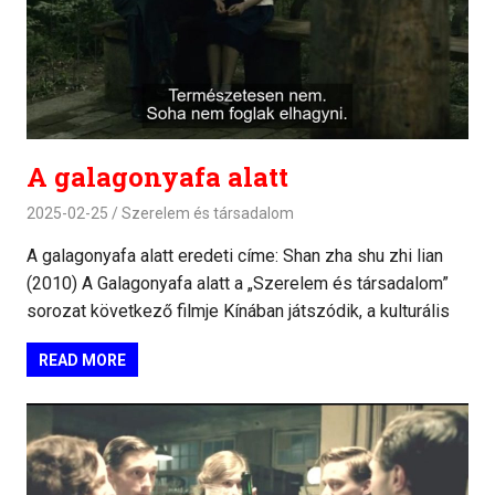
A galagonyafa alatt
2025-02-25
Szerelem és társadalom
A galagonyafa alatt eredeti címe: Shan zha shu zhi lian
(2010) A Galagonyafa alatt a „Szerelem és társadalom”
sorozat következő filmje Kínában játszódik, a kulturális
READ MORE