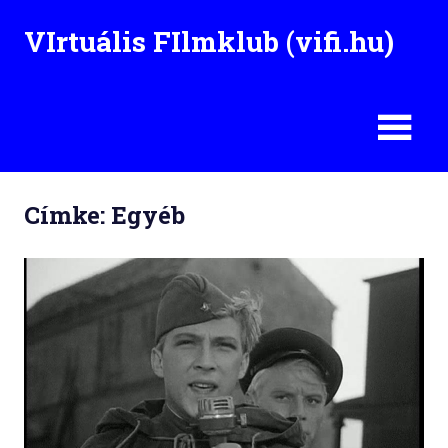
Skip
VIrtuális FIlmklub (vifi.hu)
to
content
Címke: Egyéb