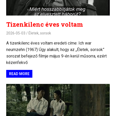
Tizenkilenc éves voltam
2026-05-03
Életek, sorsok
A tizenkilenc éves voltam eredeti címe: Ich war
neumzehn (1967) Úgy alakult, hogy az „Életek, sorsok”
sorozat befejező filmje május 9-én kerül műsorra, ezért
kézenfekvő
READ MORE