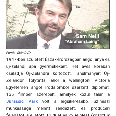
Forrás: Skin DVD
1947-ben született Észak-Írországban angol anya és
új-zélandi apa gyermekeként. Hét éves korában
családja Új-Zélandra költözött, Tanulmányait Új-
Zélandon folytatta, ahol a wellingtoni Victoria
Egyetemen angol irodalomból szerzett diplomát.
135 filmben szerepelt, amelyek közül talán a
J
urassic Park
volt a legsikeresebb. Színészi
munkássága mellett rendezett, és produceri
feladatot is ellátott. 11 díjat és 22 jelölést, (közöttük