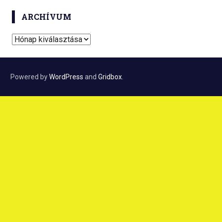
a
ARCHÍVUM
t
e
A
g
r
ó
c
r
h
Powered by
WordPress
and
Gridbox
.
i
í
a
v
u
m