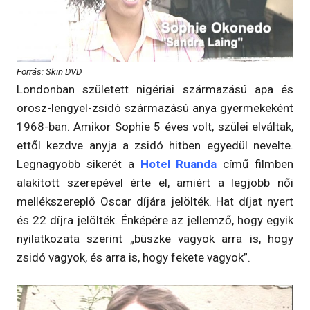
Forrás: Skin DVD
Londonban született nigériai származású apa és
orosz-lengyel-zsidó származású anya gyermekeként
1968-ban. Amikor Sophie 5 éves volt, szülei elváltak,
ettől kezdve anyja a zsidó hitben egyedül nevelte.
Legnagyobb sikerét a
Hotel Ruanda
című filmben
alakított szerepével érte el, amiért a legjobb női
mellékszereplő Oscar díjára jelölték. Hat díjat nyert
és 22 díjra jelölték. Énképére az jellemző, hogy egyik
nyilatkozata szerint „büszke vagyok arra is, hogy
zsidó vagyok, és arra is, hogy fekete vagyok”.