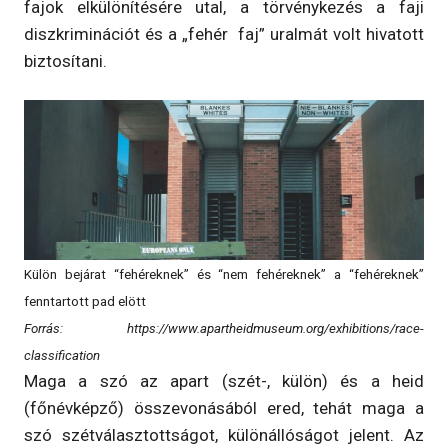
fajok elkülönítésére utal, a törvénykezés a faji
diszkriminációt és a „fehér faj” uralmát volt hivatott
biztosítani.
Külön bejárat “fehéreknek” és “nem fehéreknek” a “fehéreknek”
fenntartott pad elött
Forrás: https://www.apartheidmuseum.org/exhibitions/race-
classification
Maga a szó az apart (szét-, külön) és a heid
(főnévképző) összevonásából ered, tehát maga a
szó szétválasztottságot, különállóságot jelent. Az