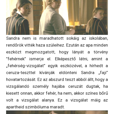
Sandra nem is maradhatott sokáig az iskolában,
rendőrök vitték haza szüleihez. Ezután az apa minden
eszközt megmozgatott, hogy lányát a törvény
”fehérnek” ismerje el. Elképesztő látni, amint a
„fehérség-vizsgálat” egyik eszközével, a hírhedt a
ceruza-teszttel kívánják eldönteni Sandra „faji”
hovatartozását. Ez az abszurd teszt abból állt, hogy a
vizsgálandó személy hajába ceruzát dugtak, ha
kiesett onnan, akkor fehér, ha nem, akkor színes bőrű
volt a vizsgálat alanya. Ez a vizsgálat máig az
apartheid szimbóluma maradt.