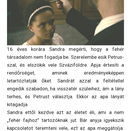
16 éves korára Sandra megérti, hogy a fehér
társadalom nem fogadja be. Szerelembe esik Petrus-
szal, és elszökik vele Szváziföldre. Apja értesíti a
rendőrséget, aminek eredményeképpen
letartóztatják őket. Sandrát azzal a feltétellel
engedik szabadon, ha visszatér szüleihez, ám a lány
terhes, és Petrust választja. Ekkor az apa lányát
kitagadja
Sandra ettől kezdve azt az életet éli, ami a nem
„fehér fajhoz” tartozóknak jut. Bár anyja igyekszik
kapcsolatot teremteni vele, ezt az apa meggátolja.