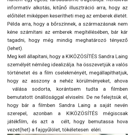
informatív alkotás, kitűnő illusztráció arra, hogy az
előítélet miképpen keserítheti meg az emberek életét.
Példa arra, hogy a bőrszínnek, a származásnak nem
kéne számítani az emberek megítélésében, bár kár
tagadni, hogy még mindig meghatározó tényező
(lehet).
Meg kell állapítani, hogy a KIKÖZÖSÍTÉS Sandra Laing
személyét némileg idealizálja. ha összevetjük a valós
történetet és a film cselekményét, megállapíthatjuk,
hogy az asszony a nehéz körülményeket, ahova
válása sodorta, korántsem tudta a filmben
bemutatott önállósággal elviselni. De ne felejtsük el,
hogy bár a filmben Sandra Laing a saját nevén
szerepel, azonban a KIKÖZÖSÍTÉS mégiscsak
játékfilm, és azt a célt, hogy bemutassa hova
vezet(het) a fajgyűlölet, tökéletesen eléri.