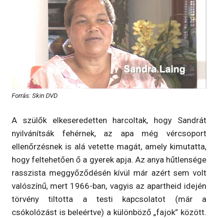
Forrás: Skin DVD
A szülők elkeseredetten harcoltak, hogy Sandrát
nyilvánítsák fehérnek, az apa még vércsoport
ellenőrzésnek is alá vetette magát, amely kimutatta,
hogy feltehetően ő a gyerek apja. Az anya hűtlensége
rasszista meggyőződésén kívül már azért sem volt
valószínű, mert 1966-ban, vagyis az apartheid idején
törvény tiltotta a testi kapcsolatot (már a
csókolózást is beleértve) a különböző „fajok” között.