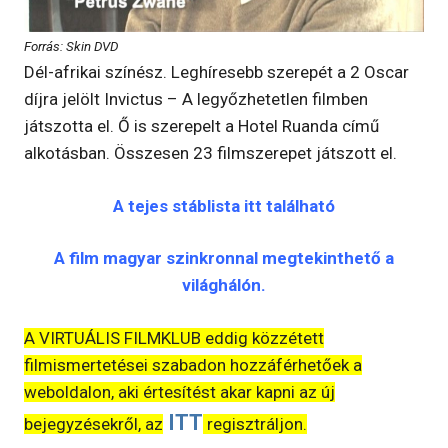
Forrás: Skin DVD
Dél-afrikai színész. Leghíresebb szerepét a 2 Oscar
díjra jelölt Invictus – A legyőzhetetlen filmben
játszotta el. Ő is szerepelt a Hotel Ruanda című
alkotásban. Összesen 23 filmszerepet játszott el.
A tejes stáblista itt található
A film magyar szinkronnal megtekinthető a
világhálón.
A VIRTUÁLIS FILMKLUB eddig közzétett
filmismertetései szabadon hozzáférhetőek a
weboldalon, aki értesítést akar kapni az új
ITT
bejegyzésekről, az
regisztráljon.