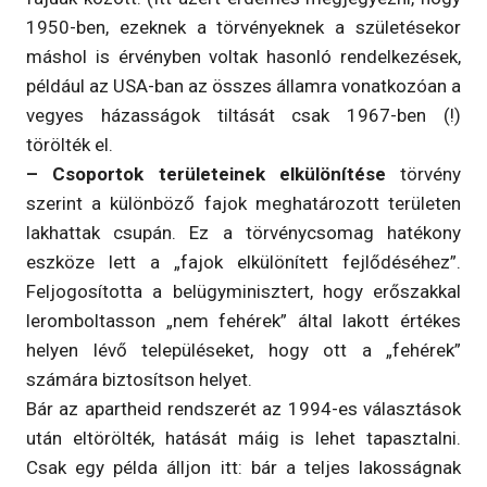
1950-ben, ezeknek a törvényeknek a születésekor
máshol is érvényben voltak hasonló rendelkezések,
például az USA-ban az összes államra vonatkozóan a
vegyes házasságok tiltását csak 1967-ben (!)
törölték el.
– Csoportok területeinek elkülönítése
törvény
szerint a különböző fajok meghatározott területen
lakhattak csupán. Ez a törvénycsomag hatékony
eszköze lett a „fajok elkülönített fejlődéséhez”.
Feljogosította a belügyminisztert, hogy erőszakkal
leromboltasson „nem fehérek” által lakott értékes
helyen lévő településeket, hogy ott a „fehérek”
számára biztosítson helyet.
Bár az apartheid rendszerét az 1994-es választások
után eltörölték, hatását máig is lehet tapasztalni.
Csak egy példa álljon itt: bár a teljes lakosságnak