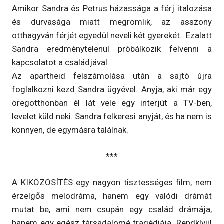
Amikor Sandra és Petrus házassága a férj italozása
és durvasága miatt megromlik, az asszony
otthagyván férjét egyedül neveli két gyerekét. Ezalatt
Sandra eredménytelenül próbálkozik felvenni a
kapcsolatot a családjával.
Az apartheid felszámolása után a sajtó újra
foglalkozni kezd Sandra ügyével. Anyja, aki már egy
öregotthonban él lát vele egy interjút a TV-ben,
levelet küld neki. Sandra felkeresi anyját, és ha nem is
könnyen, de egymásra találnak.
***
A KIKÖZÖSÍTÉS egy nagyon tisztességes film, nem
érzelgős melodráma, hanem egy valódi drámát
mutat be, ami nem csupán egy család drámája,
hanem egy egész társadalomé tragédiája. Rendkívül