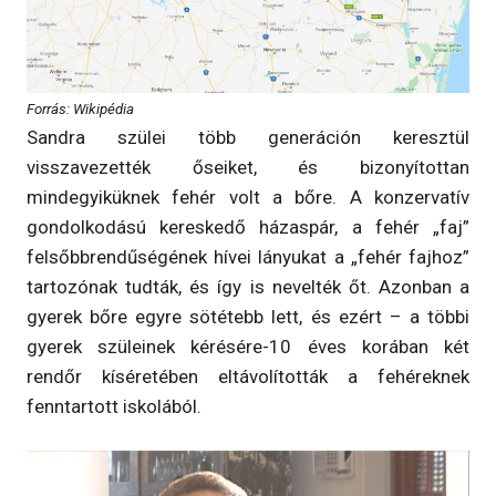
Forrás: Wikipédia
Sandra szülei több generáción keresztül
visszavezették őseiket, és bizonyítottan
mindegyiküknek fehér volt a bőre. A konzervatív
gondolkodású kereskedő házaspár, a fehér „faj”
felsőbbrendűségének hívei lányukat a „fehér fajhoz”
tartozónak tudták, és így is nevelték őt. Azonban a
gyerek bőre egyre sötétebb lett, és ezért – a többi
gyerek szüleinek kérésére-10 éves korában két
rendőr kíséretében eltávolították a fehéreknek
fenntartott iskolából.