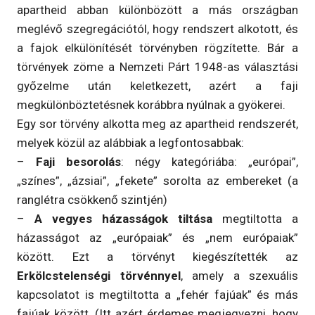
apartheid abban különbözött a más országban
meglévő szegregációtól, hogy rendszert alkotott, és
a fajok elkülönítését törvényben rögzítette. Bár a
törvények zöme a Nemzeti Párt 1948-as választási
győzelme után keletkezett, azért a faji
megkülönböztetésnek korábbra nyúlnak a gyökerei.
Egy sor törvény alkotta meg az apartheid rendszerét,
melyek közül az alábbiak a legfontosabbak:
–
Faji besorolás
: négy kategóriába: „európai”,
„színes”, „ázsiai”, „fekete” sorolta az embereket (a
ranglétra csökkenő szintjén)
–
A vegyes házasságok tiltása
megtiltotta a
házasságot az „európaiak” és „nem európaiak”
között. Ezt a törvényt kiegészítették az
Erkölcstelenségi törvénnyel
, amely a szexuális
kapcsolatot is megtiltotta a „fehér fajúak” és más
fajúak között. (Itt azért érdemes megjegyezni, hogy