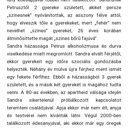
Petrusztől 2 gyereke született, akiket persze
„színesnek” nyilvánítottak, az asszony félve attól,
hogy elveszik tőle a gyerekeket, mert „fehér” nem
nevelhet „színes” gyereket, 26 éves korában
átminősíttette magát „színes bőrű fajúvá”.
Sandra házassága Petrus alkoholizmusa és durva
viselkedése miatt megromlott. Sandra elvált férjétől,
ekkor gyerekeit egy időre szociális gondozásba
helyezték. Néhány év múlva újra férjhez ment ismét
egy fekete férfihez. Ebből a házasságból 3 gyerek
született, és a másik két gyerekét is magához tudta
venni. A 80-as években, az apartheid válsága idején
Sandra sikertelenül próbálkozott kapcsolatot
teremteni családjával. Apja ekkor már nem élt, anyja
és testvérei nem kívánták látni. Végül 2000-ben
találkozott édesanyjával, aki ekkor már egy öregek