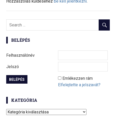
Hozzászólás küldéséhez
be kell jelentkezni
.
BELÉPÉS
Felhasználónév
Jelszó
Emlékezzen rám
Elfelejtette a jelszavát?
KATEGÓRIA
K