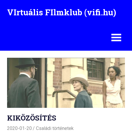
Skip
VIrtuális FIlmklub (vifi.hu)
to
content
KIKÖZÖSÍTÉS
2020-01-20
Családi történetek