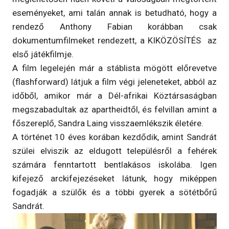
eseményeket, ami talán annak is betudható, hogy a
rendező Anthony Fabian korábban csak
dokumentumfilmeket rendezett, a KIKÖZÖSÍTÉS az
első játékfilmje.
A film legelején már a stáblista mögött előrevetve
(flashforward) látjuk a film végi jeleneteket, abból az
időből, amikor már a Dél-afrikai Köztársaságban
megszabadultak az apartheidtől, és felvillan amint a
főszereplő, Sandra Laing visszaemlékszik életére.
A történet 10 éves korában kezdődik, amint Sandrát
szülei elviszik az eldugott településről a fehérek
számára fenntartott bentlakásos iskolába. Igen
kifejező arckifejezéseket látunk, hogy miképpen
fogadják a szülők és a többi gyerek a sötétbőrű
Sandrát.