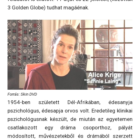
3 Golden Globe) tudhat magáénak.
Forrás: Skin DVD
1954-ben született Dél-Afrikában, édesanyja
pszichológus, édesapja orvos volt. Eredetileg klinikai
pszichológusnak készült, de miután az egyetemen
csatlakozott egy dráma csoporthoz, pályát
módosított, művészetekből és drámából szerzett