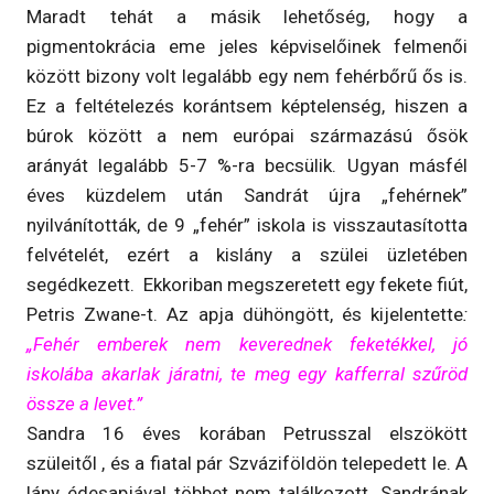
Maradt tehát a másik lehetőség, hogy a
pigmentokrácia eme jeles képviselőinek felmenői
között bizony volt legalább egy nem fehérbőrű ős is.
Ez a feltételezés korántsem képtelenség, hiszen a
búrok között a nem európai származású ősök
arányát legalább 5-7 %-ra becsülik. Ugyan másfél
éves küzdelem után Sandrát újra „fehérnek”
nyilvánították, de 9 „fehér” iskola is visszautasította
felvételét, ezért a kislány a szülei üzletében
segédkezett. Ekkoriban megszeretett egy fekete fiút,
Petris Zwane-t. Az apja dühöngött, és kijelentette
:
„Fehér emberek nem keverednek feketékkel, jó
iskolába akarlak járatni, te meg egy kafferral szűröd
össze a levet.”
Sandra 16 éves korában Petrusszal elszökött
szüleitől , és a fiatal pár Szváziföldön telepedett le. A
lány édesapjával többet nem találkozott. Sandrának