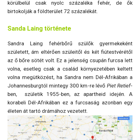
körülbelül csak nyolc százaléka fehér, de ők
birtokolják a földterület 72 százalékát.
Sanda Laing története
Sandra Laing fehérbőrű szülők gyermekeként
született, ám eltérően szüleitől és két fiútestvérétől
az ő bőre sötét volt. Ez a jelenség csupán furcsa lett
volna, esetleg csak a család környezetében keltett
volna megütközést, ha Sandra nem Dél-Afrikában a
Johannesburgtól mintegy 300 km-re lévő
Piet Retief
-
ben, születik 1955-ben, az apartheid idején. A
korabeli Dél-Afrikában ez a furcsaság azonban egy
életen át tartó drámához vezetett.