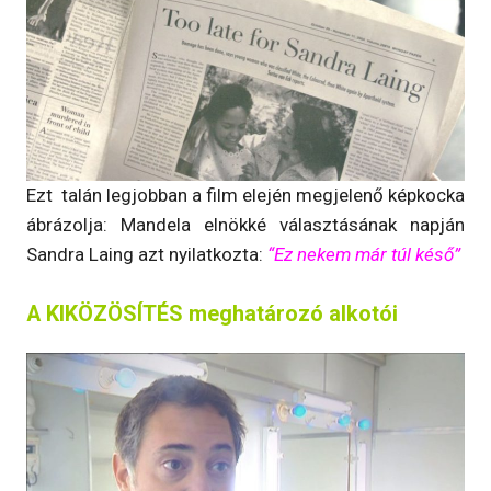
Ezt talán legjobban a film elején megjelenő képkocka
ábrázolja: Mandela elnökké választásának napján
Sandra Laing azt nyilatkozta:
“Ez nekem már túl késő”
A KIKÖZÖSÍTÉS meghatározó alkotói