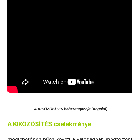
A KIKÖZÖSÍTÉS beharangozója (angolul)
A KIKÖZÖSÍTÉS cselekménye
meglehetősen hűen követi a valóságban megtörtént