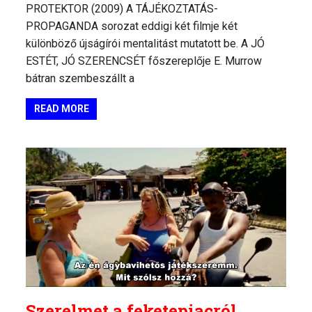
PROTEKTOR (2009) A TÁJÉKOZTATÁS-
PROPAGANDA sorozat eddigi két filmje két
különböző újságírói mentalitást mutatott be. A JÓ
ESTÉT, JÓ SZERENCSÉT főszereplője E. Murrow
bátran szembeszállt a
READ MORE
Szerelmet a feketepiacról