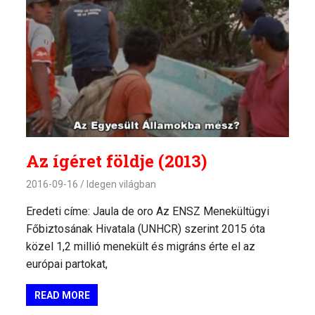
Az ígéret földje (2013)
2016-09-16
Idegen világban
Eredeti címe: Jaula de oro Az ENSZ Menekültügyi
Főbiztosának Hivatala (UNHCR) szerint 2015 óta
közel 1,2 millió menekült és migráns érte el az
európai partokat,
READ MORE