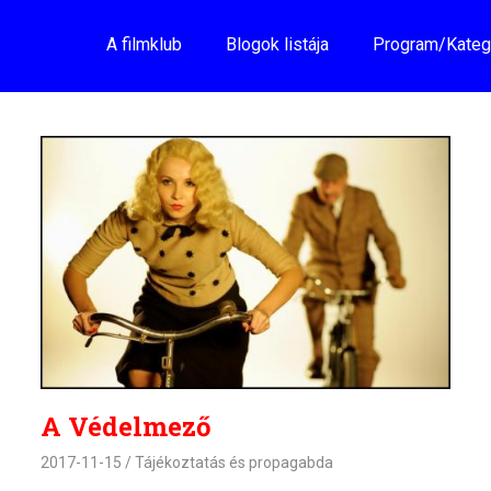
A filmklub
Blogok listája
Program/Kateg
A Védelmező
2017-11-15
Tájékoztatás és propagabda