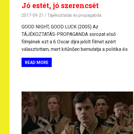
Jó estét, jó szerencsét
2017-09-21
Tájékoztatás és propagabda
GOOD NIGHT, GOOD LUCK (2005) Az
TÁJÉKOZTATÁS-PROPAGANDA sorozat első
filmjének ezt a 6 Oscar díjra jelölt filmet azért
választottam, mert kitűnően bemutatja a politika és
READ MORE