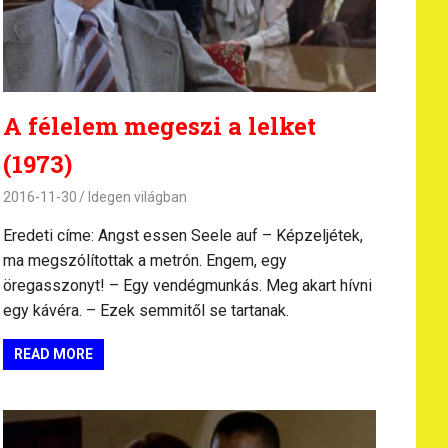
A félelem megeszi a lelket
(1973)
2016-11-30
Idegen világban
Eredeti címe: Angst essen Seele auf – Képzeljétek,
ma megszólítottak a metrón. Engem, egy
öregasszonyt! – Egy vendégmunkás. Meg akart hívni
egy kávéra. – Ezek semmitől se tartanak.
READ MORE