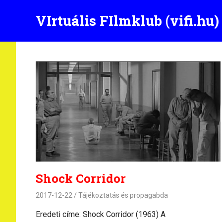
Skip
VIrtuális FIlmklub (vifi.hu)
to
content
Shock Corridor
2017-12-22
Tájékoztatás és propagabda
Eredeti címe: Shock Corridor (1963) A