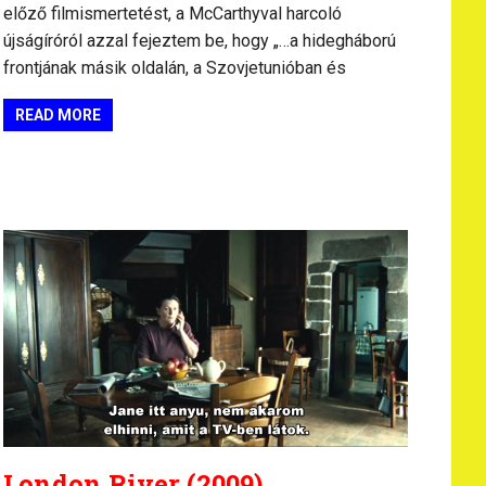
előző filmismertetést, a McCarthyval harcoló
újságíróról azzal fejeztem be, hogy „…a hidegháború
frontjának másik oldalán, a Szovjetunióban és
READ MORE
London River (2009)