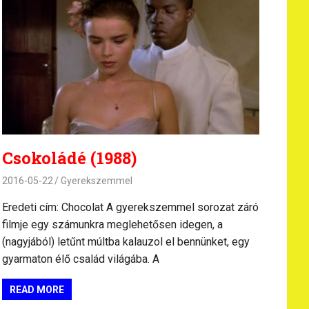
Csokoládé (1988)
2016-05-22
Gyerekszemmel
Eredeti cím: Chocolat A gyerekszemmel sorozat záró
filmje egy számunkra meglehetősen idegen, a
(nagyjából) letűnt múltba kalauzol el bennünket, egy
gyarmaton élő család világába. A
READ MORE