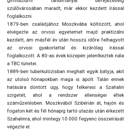
gimnáziumi tanulmányai befejezéséig
szülővárosában maradt, már ekkor kezdett írással
foglalkozni.
1879-ben családjához Moszkvába költözött, ahol
elvégezte az orvosi egyetemet majd praktizálni
kezdett, ám másfél év után hosszú időre felhagyott
az orvosi gyakorlattal és kizárólag írással
foglalkozott. A 80-as évek közepén jelentkeztek nála
a TBC tünetei.
1889-ben tuberkulózisban meghalt egyik bátyja, akit
az utolsó hónapokban maga is ápolt. Talán ennek
hatására döntött úgy, hogy felkeresi a Szahalin
szigetét, ahol a rendszer ellenségei éltek
száműzetésben. Moszkvából Szibérián át, hajón és
fogaton két és fél hónapig tartó utazás után érkezett
Szahalinra, ahol mintegy 10 000 fegyenc összeírását
végezte el.