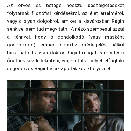
Az orvos és betege hosszú beszélgetéseket
folytatnak filozófiai kérdésekről, az élet értelméről,
vagyis olyan dolgokról, amiket a kisvárosban Ragin
senkivel sem tud megvitatni. A néző szembesül azzal
a ténnyel, hogy a gondolkodó (vagy másként
gondolkodó) ember objektív mérlegelés nélkül
bezárható. Lassan doktor Ragint magát is mindenki
őrültnek kezdi tekinteni, végezetül a helyét elfoglaló
segédorvos Ragint is az ápoltak közé helyezi el.