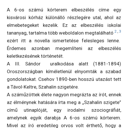
A 6-os számú kórterem elbeszélés címe egy
kisvárosi kórház különálló részlegére utal, ahol az
elmebetegeket kezelik. Ez az elbeszélés iskolai
2
,
3
tananyag, tartalma több weboldalon megtalálható
ezért itt a novella ismertetése felesleges lenne.
Érdemes azonban megemlíteni az elbeszélés
keletkezésének történetét.
A III. Sándor uralkodása alatt (1881-1894)
Oroszországban kíméletlenül elnyomták a szabad
gondolatokat. Csehov 1890-ben hosszú utazást tett
a Távol-Keltre, Szahalin szigetére.
A száműzöttek élete nagyon megrázta az írót, ennek
az élménynek hatására írta meg a „Szahalin szigete”
című utinaplóját, egy irodalmi szociográfiát,
amelynek egyik darabja A 6-os számú kórterem.
Mivel az író eredetileg orvos volt érthető, hogy a