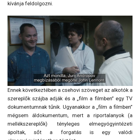
kívánja feldolgozni.
Ennek következtében a csehovi szöveget az alkotók a
szereplők szájba adják és a „film a filmben” egy TV
dokumentumnak tűnik. Ugyanakkor a „film a filmben”
mégsem áldokumentum, mert a riportalanyok (a
mellékszereplők) tényleges elmegyógyintézeti
ápoltak, sőt a forgatás is egy valódi