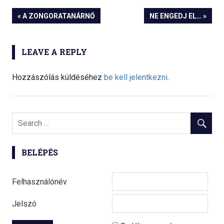
« A ZONGORATANÁRNŐ
NE ENGEDJ EL… »
Bejegyzés
navigáció
LEAVE A REPLY
Hozzászólás küldéséhez
be kell jelentkezni
.
BELÉPÉS
Felhasználónév
Jelszó