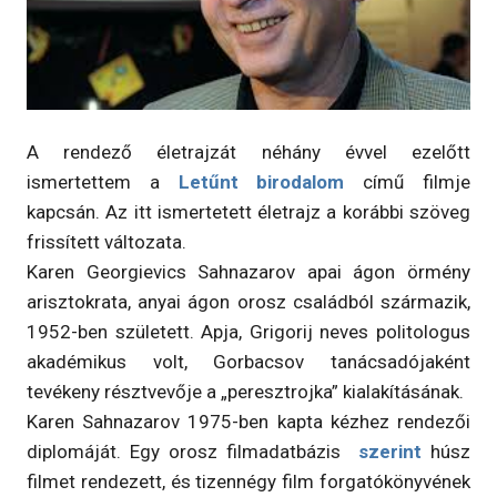
A rendező életrajzát néhány évvel ezelőtt
ismertettem a
Letűnt birodalom
című filmje
kapcsán. Az itt ismertetett életrajz a korábbi szöveg
frissített változata.
Karen Georgievics Sahnazarov apai ágon örmény
arisztokrata, anyai ágon orosz családból származik,
1952-ben született. Apja, Grigorij neves politologus
akadémikus volt, Gorbacsov tanácsadójaként
tevékeny résztvevője a „peresztrojka” kialakításának.
Karen Sahnazarov 1975-ben kapta kézhez rendezői
diplomáját. Egy orosz filmadatbázis
szerint
húsz
filmet rendezett, és tizennégy film forgatókönyvének