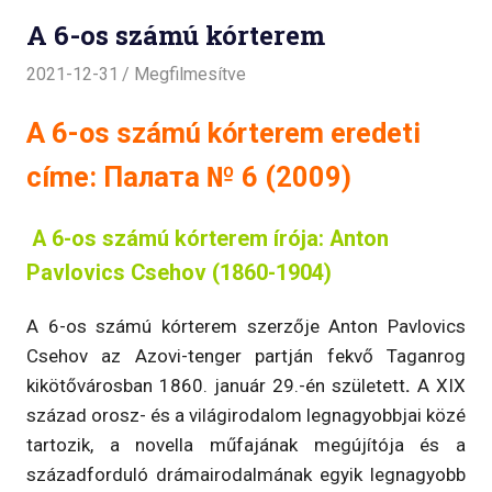
A 6-os számú kórterem
2021-12-31
Megfilmesítve
A 6-os számú kórterem eredeti
címe: Палата № 6 (2009)
A 6-os számú kórterem írója: Anton
Pavlovics Csehov (1860-1904)
A 6-os számú kórterem szerzője Anton Pavlovics
Csehov az Azovi-tenger partján fekvő Taganrog
kikötővárosban 1860. január 29.-én született
.
A XIX
század orosz- és a világirodalom legnagyobbjai közé
tartozik, a novella műfajának megújítója és a
századforduló drámairodalmának egyik legnagyobb