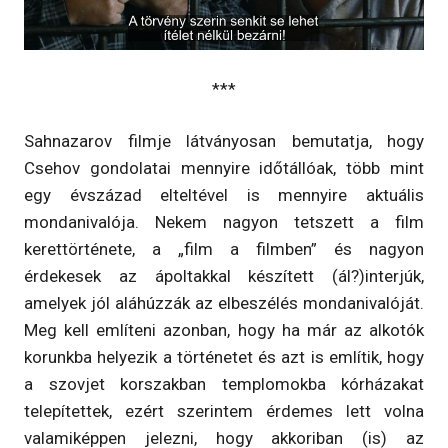
***
Sahnazarov filmje látványosan bemutatja, hogy
Csehov gondolatai mennyire időtállóak, több mint
egy évszázad elteltével is mennyire aktuális
mondanivalója. Nekem nagyon tetszett a film
kerettörténete, a „film a filmben” és nagyon
érdekesek az ápoltakkal készített (ál?)interjúk,
amelyek jól aláhúzzák az elbeszélés mondanivalóját.
Meg kell említeni azonban, hogy ha már az alkotók
korunkba helyezik a történetet és azt is említik, hogy
a szovjet korszakban templomokba kórházakat
telepítettek, ezért szerintem érdemes lett volna
valamiképpen jelezni, hogy akkoriban (is) az