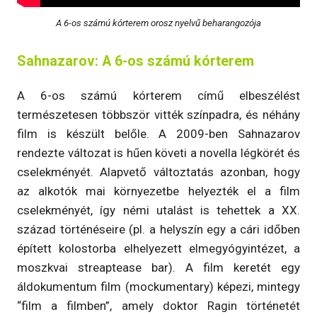
A 6-os számú kórterem orosz nyelvű beharangozója
Sahnazarov: A 6-os számú kórterem
A 6-os számú kórterem című elbeszélést
természetesen többször vitték színpadra, és néhány
film is készült belőle. A 2009-ben Sahnazarov
rendezte változat is hűen követi a novella légkörét és
cselekményét. Alapvető változtatás azonban, hogy
az alkotók mai környezetbe helyezték el a film
cselekményét, így némi utalást is tehettek a XX.
század történéseire (pl. a helyszín egy a cári időben
épített kolostorba elhelyezett elmegyógyintézet, a
moszkvai streaptease bar). A film keretét egy
áldokumentum film (mockumentary) képezi, mintegy
“film a filmben”, amely doktor Ragin történetét