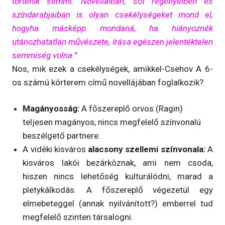
történik semmi. Novelláiban, sőt regényeiben és
színdarabjaiban is olyan csekélységeket mond el,
hogyha másképp mondaná, ha hiányoznék
utánozhatatlan művészete, írása egészen jelentéktelen
semmiség volna.”
Nos, mik ezek a csekélységek, amikkel-Csehov A 6-
os számú kórterem című novellájában foglalkozik?
Magányosság:
A főszereplő orvos (Ragin)
teljesen magányos, nincs megfelelő színvonalú
beszélgető partnere.
A vidéki kisváros
alacsony szellemi színvonala:
A
kisváros lakói bezárkóznak, ami nem csoda,
hiszen nincs lehetőség kulturálódni, marad a
pletykálkodás. A főszereplő végezetül egy
elmebeteggel (annak nyilvánított?) emberrel tud
megfelelő szinten társalogni.