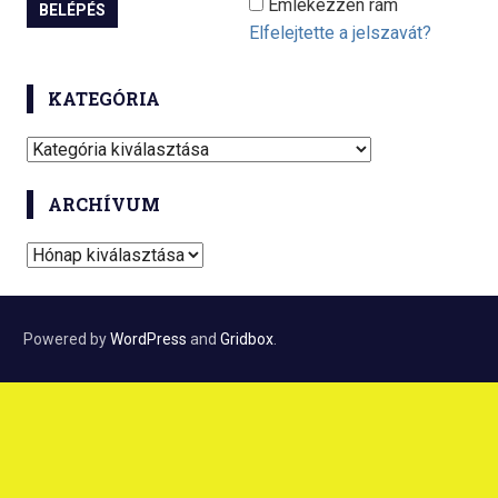
Emlékezzen rám
Elfelejtette a jelszavát?
KATEGÓRIA
K
a
ARCHÍVUM
t
e
A
g
r
ó
c
r
h
Powered by
WordPress
and
Gridbox
.
i
í
a
v
u
m