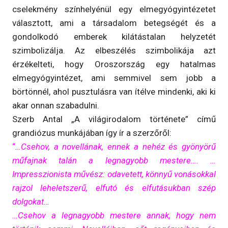
cselekmény színhelyénül egy elmegyógyintézetet
választott, ami a társadalom betegségét és a
gondolkodó emberek kilátástalan helyzetét
szimbolizálja. Az elbeszélés szimbolikája azt
érzékelteti, hogy Oroszország egy hatalmas
elmegyógyintézet, ami semmivel sem jobb a
börtönnél, ahol pusztulásra van ítélve mindenki, aki ki
akar onnan szabadulni.
Szerb Antal „A világirodalom története” című
grandiózus munkájában így ír a szerzőről:
“
…Csehov, a novellának, ennek a nehéz és gyönyörű
műfajnak talán a legnagyobb mestere…. …
Impresszionista művész: odavetett, könnyű vonásokkal
rajzol leheletszerű, elfutó és elfutásukban szép
dolgokat…
…Csehov a legnagyobb mestere annak, hogy nem