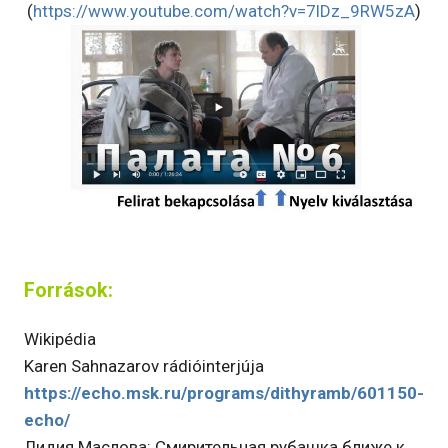
(
https://www.youtube.com/watch?v=7lDz_9RW5zA
)
Források:
Wikipédia
Karen Sahnazarov rádióinterjúja
https://echo.msk.ru/programs/dithyramb/601150-
echo/
Лидия Маслова:
Смирительная рубашка ближе к