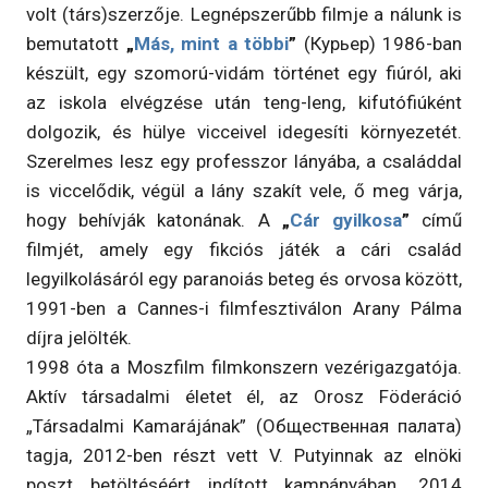
volt (társ)szerzője. Legnépszerűbb filmje a nálunk is
bemutatott
„
Más, mint a többi
”
(Курьер) 1986-ban
készült, egy szomorú-vidám történet egy fiúról, aki
az iskola elvégzése után teng-leng, kifutófiúként
dolgozik, és hülye vicceivel idegesíti környezetét.
Szerelmes lesz egy professzor lányába, a családdal
is viccelődik, végül a lány szakít vele, ő meg várja,
hogy behívják katonának. A
„
Cár gyilkosa
”
című
filmjét, amely egy fikciós játék a cári család
legyilkolásáról egy paranoiás beteg és orvosa között,
1991-ben a Cannes-i filmfesztiválon Arany Pálma
díjra jelölték.
1998 óta a Moszfilm filmkonszern vezérigazgatója.
Aktív társadalmi életet él, az Orosz Föderáció
„Társadalmi Kamarájának” (Общественная палата)
tagja, 2012-ben részt vett V. Putyinnak az elnöki
poszt betöltéséért indított kampányában. 2014