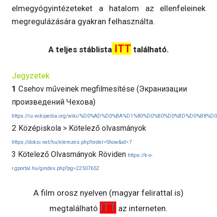
elmegyógyintézeteket a hatalom az ellenfeleinek
megregulázására gyakran felhasználta.
ITT
A teljes stáblista
található.
Jegyzetek
1
Csehov műveinek megfilmesítése (
Экранизации
произведений Чехова)
https://ru.wikipedia.org/wiki/%D0%AD%D0%BA%D1%80%D0%B0%D0%BD%D
2
Középiskola > Kötelező olvasmányok
https://doksi.net/hu/elemzes.php?order=Show&id=7
3 Kötelező Olvasmányok Röviden
https://k-o-
r.gportal.hu/gindex.php?pg=22507652
A film orosz nyelven (magyar felirattal is)
ITT
megtalálható
az interneten.