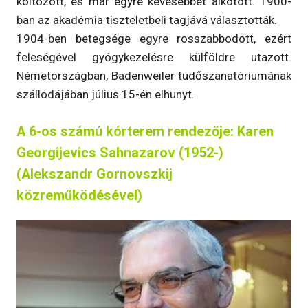
költözött, és már egyre kevesebbet alkotott. 1900-
ban az akadémia tiszteletbeli tagjává választották.
1904-ben betegsége egyre rosszabbodott, ezért
feleségével gyógykezelésre külföldre utazott.
Németországban, Badenweiler tüdőszanatóriumának
szállodájában július 15-én elhunyt.
A 6-os számú kórterem rendezője: Karen
Georgijevics Sahnazarov (1952-)
(Alekszandr Gornovszkij
közreműködésével)