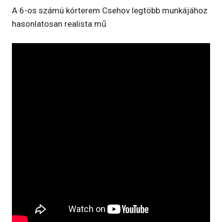
A 6-os számú kórterem Csehov legtöbb munkájához
hasonlatosan realista mű.