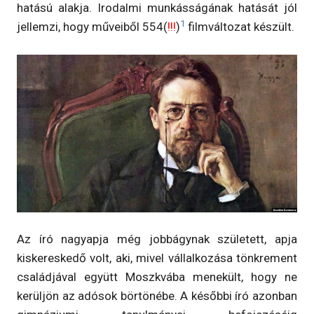
hatású alakja. Irodalmi munkásságának hatását jól
1
jellemzi, hogy műveiből 554(
!!!
)
filmváltozat készült.
Az író nagyapja még jobbágynak született, apja
kiskereskedő volt, aki, mivel vállalkozása tönkrement
családjával együtt Moszkvába menekült, hogy ne
kerüljön az adósok börtönébe. A későbbi író azonban