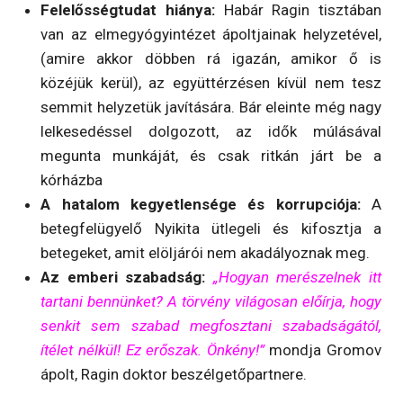
Felelősségtudat hiánya:
Habár Ragin tisztában
van az elmegyógyintézet ápoltjainak helyzetével,
(amire akkor döbben rá igazán, amikor ő is
közéjük kerül), az együttérzésen kívül nem tesz
semmit helyzetük javítására. Bár eleinte még nagy
lelkesedéssel dolgozott, az idők múlásával
megunta munkáját, és csak ritkán járt be a
kórházba
A hatalom kegyetlensége és korrupciója:
A
betegfelügyelő Nyikita ütlegeli és kifosztja a
betegeket, amit elöljárói nem akadályoznak meg.
Az emberi szabadság:
„Hogyan merészelnek itt
tartani bennünket? A törvény világosan előírja, hogy
senkit sem szabad megfosztani szabadságától,
ítélet nélkül! Ez erőszak. Önkény!”
mondja Gromov
ápolt, Ragin doktor beszélgetőpartnere.