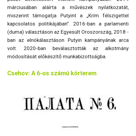
márciusában aláírta a művészek nyilatkozatát,
miszerint támogatja Putyint a „Krím félszigettel
kapcsolatos politikájában”. 2016-ban a parlamenti
(duma) választáson az Egyesült Oroszország, 2018 -
ban az elnökálasztáson Putyin kampányának arca
volt. 2020-ban beválasztották az alkotmány
módosítását előkészítő munkabizottságba.
Csehov: A 6-os számú kórterem