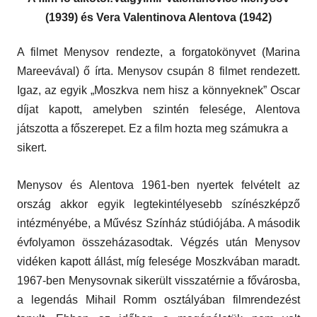
(1939) és Vera Valentinova Alentova (1942)
A filmet Menysov rendezte, a forgatokönyvet (Marina
Mareevával) ő írta. Menysov csupán 8 filmet rendezett.
Igaz, az egyik „Moszkva nem hisz a könnyeknek” Oscar
díjat kapott, amelyben szintén felesége, Alentova
játszotta a főszerepet. Ez a film hozta meg számukra a
sikert.
Menysov és Alentova 1961-ben nyertek felvételt az
ország akkor egyik legtekintélyesebb színészképző
intézményébe, a Művész Színház stúdiójába. A második
évfolyamon összeházasodtak. Végzés után Menysov
vidéken kapott állást, míg felesége Moszkvában maradt.
1967-ben Menysovnak sikerült visszatérnie a fővárosba,
a legendás Mihail Romm osztályában filmrendezést