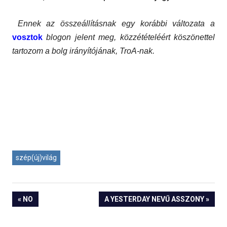
Ennek az összeállításnak egy korábbi változata a
vosztok
blogon jelent meg, közzétételéért köszönettel
tartozom a bolg irányítójának, TroA-nak.
szép(új)világ
« NO
A YESTERDAY NEVŰ ASSZONY »
Bejegyzés