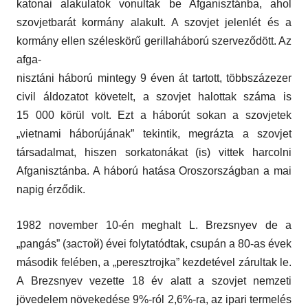
katonai alakulatok vonultak be Afganisztánba, ahol
szovjetbarát kormány alakult. A szovjet jelenlét és a
kormány ellen széleskörű gerillaháború szerveződött. Az
afga-
nisztáni háború mintegy 9 éven át tartott, többszázezer
civil áldozatot követelt, a szovjet halottak száma is
15 000 körül volt. Ezt a háborút sokan a szovjetek
„vietnami háborújának” tekintik, megrázta a szovjet
társadalmat, hiszen sorkatonákat (is) vittek harcolni
Afganisztánba. A háború hatása Oroszországban a mai
napig érződik.
1982 november 10-én meghalt L. Brezsnyev de a
„pangás” (застой) évei folytatódtak, csupán a 80-as évek
második felében, a „peresztrojka” kezdetével zárultak le.
A Brezsnyev vezette 18 év alatt a szovjet nemzeti
jövedelem növekedése 9%-ról 2,6%-ra, az ipari termelés