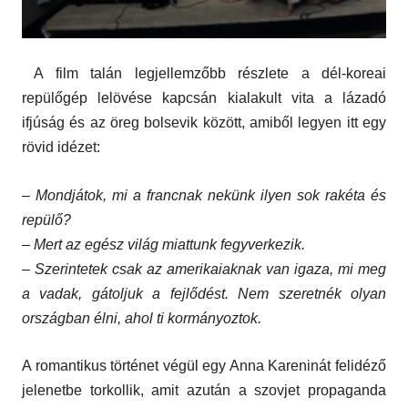
A film talán legjellemzőbb részlete a dél-koreai
repülőgép lelövése kapcsán kialakult vita a lázadó
ifjúság és az öreg bolsevik között, amiből legyen itt egy
rövid idézet:
– Mondjátok, mi a francnak nekünk ilyen sok rakéta és
repülő?
– Mert az egész világ miattunk fegyverkezik.
– Szerintetek csak az amerikaiaknak van igaza, mi meg
a vadak, gátoljuk a fejlődést. Nem szeretnék olyan
országban élni, ahol ti kormányoztok.
A romantikus történet végül egy Anna Kareninát felidéző
jelenetbe torkollik, amit azután a szovjet propaganda