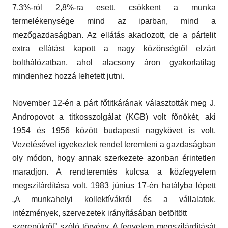
7,3%-ról 2,8%-ra esett, csökkent a munka
termelékenysége mind az iparban, mind a
mezőgazdaságban. Az ellátás akadozott, de a pártelit
extra ellátást kapott a nagy közönségtől elzárt
bolthálózatban, ahol alacsony áron gyakorlatilag
mindenhez hozzá lehetett jutni.
November 12-én a párt főtitkárának választották meg J.
Andropovot a titkosszolgálat (KGB) volt főnökét, aki
1954 és 1956 között budapesti nagykövet is volt.
Vezetésével igyekeztek rendet teremteni a gazdaságban
oly módon, hogy annak szerkezete azonban érintetlen
maradjon. A rendteremtés kulcsa a közfegyelem
megszilárdítása volt, 1983 június 17-én hatályba lépett
„A munkahelyi kollektívákról és a vállalatok,
intézmények, szervezetek irányításában betöltött
szerepükről” szóló törvény. A fegyelem megszilárdítását