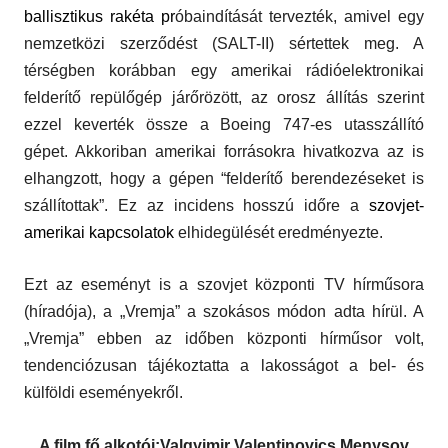
ballisztikus rakéta
pr
óbaindítását tervezték, amivel egy
nemzetközi szerződést (SALT-II) sértettek meg. A
térségben korábban egy amerikai rádióelektronikai
felderítő repülőgép járőrözött, az orosz állítás szerint
ezzel keverték össze a Boeing 747-es utasszállító
gépet. Akkoriban amerikai forrásokra hivatkozva az is
elhangzott, hogy a gépen “felderítő berendezéseket is
szállítottak”. Ez az incidens hosszú időre a
szovjet-
amerikai
kapcsolatok
elhidegülését eredményezte.
Ezt az eseményt is a szovjet központi TV hírműsora
(híradója), a „Vremja” a szokásos módon adta hírül. A
„Vremja” ebben az időben központi hírműsor volt,
tendenciózusan tájékoztatta a lakosságot a bel- és
külföldi eseményekről.
A film fő alkotói:Valgyimir Valentinovics Menysov