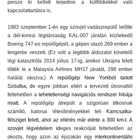
persze ki kellett terjednie a külföldiekkel való
kapcsolattartásra is.
1983 szeptember 1-én egy szovjet vadászrepülő lelőtte
a dél-koreai légitársaság KAL-007 járatán közlekedő
Boeing 747-es repülőgépét, a gépen utazó 269 ember a
tengerbe veszett. (Ez volt a legtöbb áldozatot követelő
légi katasztrófa 2014 július 17-ig, amikor Ukrajna felett
lőtték le a Malaysia Airlines MH17 járatát, 298 ember
halálát okozva.) A
repülőgép
New Yorkbó
l
tartott
Szöulba
, d
e egyre jobban eltért a tervezett útvonaltól
feltehetően a
tehetetlenségi navigációs rendszer
hibája
miatt.
A repülőgép átrepült a szigorúan titkosnak
számító, katonai létesítményekkel teli
Kamcsatka-
félsziget
felett, ahol az eltérés már elérte a 300 km-t. A
szovjet légvédelem id
eges reakcióját feltehetően az
okozta, hogy azon az éjszakán egy
interkontinentális