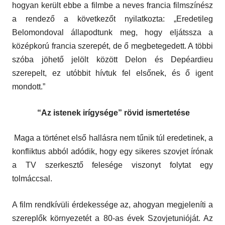
hogyan került ebbe a filmbe a neves francia filmszínész
a rendező a következőt nyilatkozta: „Eredetileg
Belomondoval állapodtunk meg, hogy eljátssza a
középkorú francia szerepét, de ő megbetegedett. A többi
szóba jöhető jelölt között Delon és Depéardieu
szerepelt, ez utóbbit hívtuk fel elsőnek, és ő igent
mondott.”
“Az istenek irígysége” rövid ismertetése
Maga a történet első hallásra nem tűnik túl eredetinek, a
konfliktus abból adódik, hogy egy sikeres szovjet írónak
a TV szerkesztő felesége viszonyt folytat egy
tolmáccsal.
A film rendkívüli érdekessége az, ahogyan megjeleníti a
szereplők környezetét a 80-as évek Szovjetunióját. Az