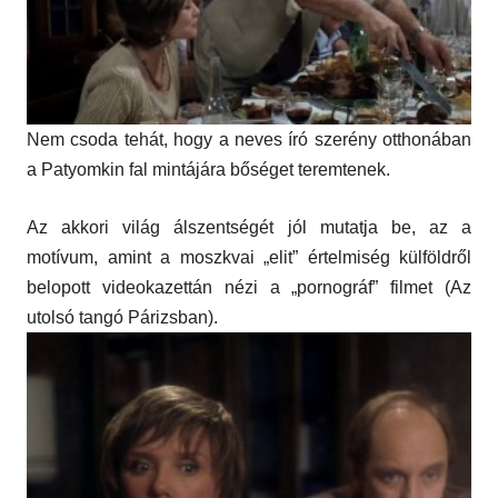
Nem csoda tehát, hogy a neves író szerény otthonában
a Patyomkin fal mintájára bőséget teremtenek.
Az akkori világ álszentségét jól mutatja be, az a
motívum, amint a moszkvai „elit” értelmiség külföldről
belopott
videokazettán nézi a „pornográf” filmet (Az
utolsó tangó Párizsban).