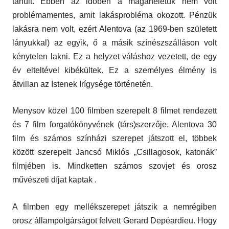
tanult. Ebben az időben a magánéletük nem volt
problémamentes, amit lakásprobléma okozott. Pénzük
lakásra nem volt, ezért Alentova (az 1969-ben született
lányukkal) az egyik, ő a másik színészszálláson volt
kénytelen lakni. Ez a helyzet váláshoz vezetett, de egy
év elteltével kibékültek. Ez a személyes élmény is
átvillan az Istenek Irígysége történetén.
Menysov közel 100 filmben szerepelt 8 filmet rendezett
és 7 film forgatókönyvének (társ)szerzője. Alentova 30
film és számos színházi szerepet játszott el, többek
között szerepelt Jancsó Miklós „Csillagosok, katonák”
filmjében is. Mindketten számos szovjet és orosz
művészeti díjat kaptak .
A filmben egy mellékszerepet játszik a nemrégiben
orosz állampolgárságot felvett Gerard Depéardieu. Hogy