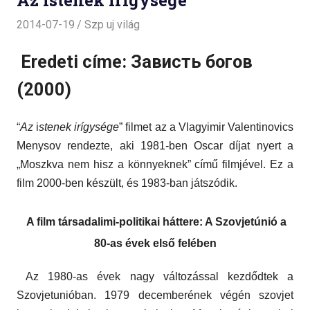
Az istenek irígysége
2014-07-19
Szp uj világ
Eredeti címe: Зависть богов
(2000)
“
Az
i
stenek irígysége
” filmet az a Vlagyimir Valentinovics
Menysov rendezte, aki 1981-ben Oscar díjat nyert a
„Moszkva nem hisz a könnyeknek” című filmjével. Ez a
film 2000-ben készült, és 1983-ban játszódik.
A film társadalimi-politikai háttere: A Szovjetúnió a
80-as évek első felében
Az 1980-as évek nagy változással kezdődtek a
Szovjetunióban. 1979 decemberének végén szovjet