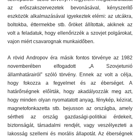
az erőszakszervezetek bevonásával, kényszerítő
eszközök alkalmazásával igyekeztek elérni: az utcákra,
boltokba, éttermekbe stb. őröket állítottak, akiknek az
volt a feladatuk, hogy ellenőrizzék a szovjet polgárokat,
vajon miért csavarognak munkaidőben.
A rövid Andropov éra másik fontos törvénye az 1982
novemberében elfogadott „A Szovjetunió
államhatárairól” szóló törvény. Ennek az volt a célja,
hogy fokozza a fegyelmet és az éberséget. A
határőrségnek előírták, hogy akadályozzák meg azt,
hogy minden olyan nyomatatott anyag, fénykép, kézirat,
magnetofonkazetta stb. bejusson az országba, amely
sértheti az ország gazdasági-politikai érdekeit,
biztonságát, társadalmi rendjét, vagy veszélyezteti a
lakosság szellemi és morális állapotát. Az éberségnek