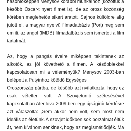
hasonlóképpen Menysov korábbi munkáihoz (közöttük a
később Oscar-t nyert filmet is), de az orosz közönség
körében meglehetős sikert aratott. Sajnos külföldre alig
jutott el, a magyar nyelvű filmadatbázis (Port) meg sem
említi, az angol (IMDB) filmadatbázis sem ismerteti a film
tartalmát.
Az, hogy a pangás éveire miképpen tekintenek az
alkotók, az jól követhető a filmen. A későbbiekkel
kapcsolatosan mi a véleményük? Menysov 2003-ban
belépett a Putyinhoz kötődő Egységes
Oroszország pártba, de később azt nyilatkozta, hogy ez
csak véletlen volt. A Szovjetunió szétesésével
kapcsolatban Alentova 2009-ben egy újságírói kérdésre
azt válaszolta: „Sem akkor nem volt, sem most nem
ideális az életünk. A szovjet időkben sok borzalmat éltük
át, nem kívánom senkinek, hogy az megismétlődjék. Ma