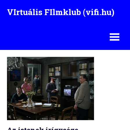
Skip
VIrtuális FIlmklub (vifi.hu)
to
content