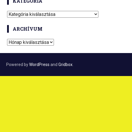
KATEGÓRIA
K
a
ARCHÍVUM
t
e
A
g
r
ó
c
r
h
Powered by
WordPress
and
Gridbox
.
i
í
a
v
u
m