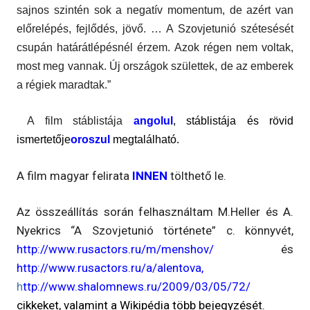
sajnos szintén sok a negatív momentum, de azért van
előrelépés, fejlődés, jövő. … A Szovjetunió szétesését
csupán határátlépésnél érzem. Azok régen nem voltak,
most meg vannak. Új országok születtek, de az emberek
a régiek maradtak.”
A film stáblistája
angolul
,
stáblistája és rövid
ismertetője
oroszul
meg
található.
A film magyar felirata
INNEN
tölthető le.
Az összeállítás során felhasználtam M.Heller és A.
Nyekrics “A Szovjetunió története” c. könnyvét,
http://www.rusactors.ru/m/menshov/
és
http://www.rusactors.ru/a/alentova,
h
ttp://www.shalomnews.ru/2009/03/05/72/
cikkeket, valamint a Wikipédia több bejegyzését.