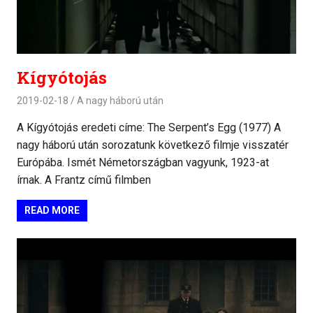
Kígyótojás
2019-02-18
A nagy háború után
A Kígyótojás eredeti címe: The Serpent’s Egg (1977) A
nagy háború után sorozatunk következő filmje visszatér
Európába. Ismét Németországban vagyunk, 1923-at
írnak. A Frantz című filmben
READ MORE