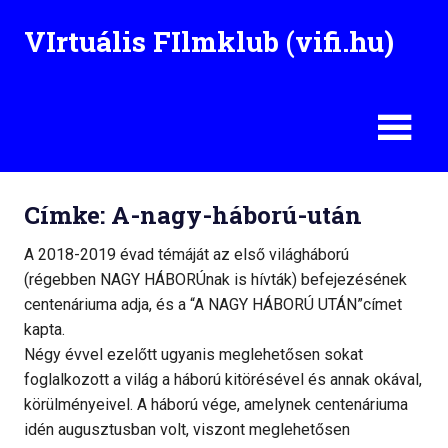
Skip
VIrtuális FIlmklub (vifi.hu)
to
content
Címke: A-nagy-háború-után
A 2018-2019 évad témáját az első világháború
(régebben NAGY HÁBORÚnak is hívták) befejezésének
centenáriuma adja, és a “A NAGY HÁBORÚ UTÁN”címet
kapta.
Négy évvel ezelőtt ugyanis meglehetősen sokat
foglalkozott a világ a háború kitörésével és annak okával,
körülményeivel. A háború vége, amelynek centenáriuma
idén augusztusban volt, viszont meglehetősen