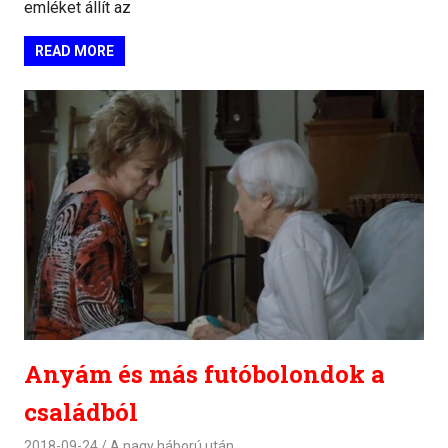
emléket állít az
READ MORE
Anyám és más futóbolondok a
családból
2018-09-24
A nagy háború után