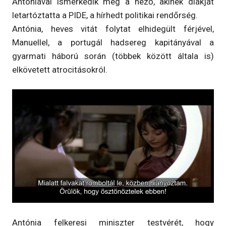
Antóniával ismerkedik meg a néző, akinek diákját
letartóztatta a PIDE, a hírhedt politikai rendőrség.
Antónia, heves vitát folytat elhidegült férjével,
Manuellel, a portugál hadsereg kapitányával a
gyarmati háború során (többek között általa is)
elkövetett atrocitásokról.
Antónia felkeresi miniszter testvérét, hogy