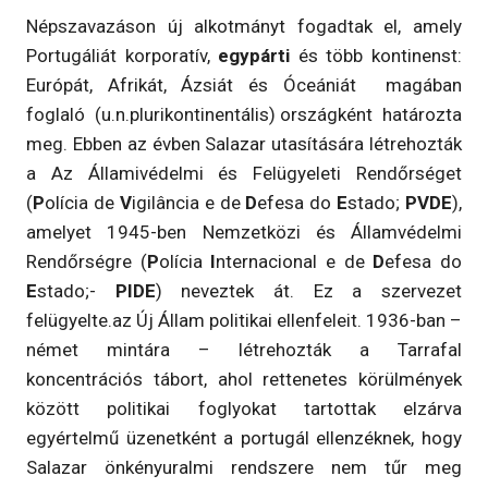
Népszavazáson új alkotmányt fogadtak el, amely
Portugáliát korporatív,
egypárti
és több kontinenst:
Európát, Afrikát, Ázsiát és Óceániát magában
foglaló (u.n.plurikontinentális) országként határozta
meg. Ebben az évben Salazar utasítására létrehozták
a Az Államivédelmi és Felügyeleti Rendőrséget
(
P
olícia de
V
igilância e de
D
efesa do
E
stado;
PVDE
),
amelyet 1945-ben Nemzetközi és Államvédelmi
Rendőrségre (
P
olícia
I
nternacional e de
D
efesa do
E
stado;-
PIDE
) neveztek át. Ez a szervezet
felügyelte.az Új Állam politikai ellenfeleit. 1936-ban –
német mintára – létrehozták a Tarrafal
koncentrációs tábort, ahol rettenetes körülmények
között politikai foglyokat tartottak elzárva
egyértelmű üzenetként a portugál ellenzéknek, hogy
Salazar önkényuralmi rendszere nem tűr meg