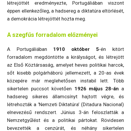
létrejöttét eredményezte, Portugáliában viszont
éppen ellenkezőleg, a hadsereg a diktatúra eltörlését,
a demokrácia létrejöttét hozta meg.
A szegfűs forradalom előzményei
A Portugáliában
1910 október 5
-én kitört
forradalom megdöntötte a királyságot, és létrejött
az Első Köztársaság, amelyet heves politikai harcok,
sőt kisebb polgárháború jellemezett, a 20-as évek
közepére már meglehetősen instabil lett. Több
sikertelen puccsot követően
1926 május 28-án
a
hadsereg sikeres államcsínyt hajtott végre, és
létrehozták a ’Nemzeti Diktatúra’ (Ditadura Nacional)
elnevezésű rendszert. Június 3-án feloszlatták a
Nemzetgyűlést és a politikai pártokat. Rövidesen
bevezették a cenzúrát, és néhány sikertelen