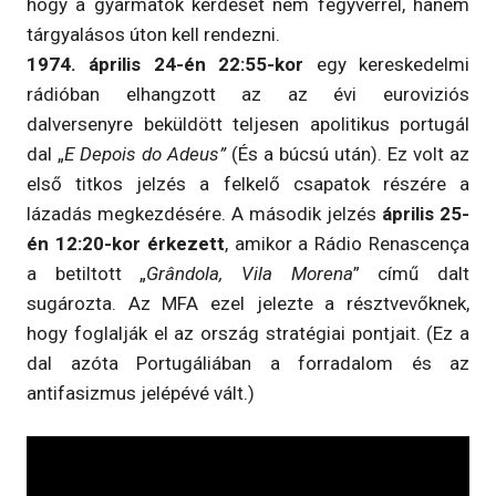
hogy a gyarmatok kérdését nem fegyverrel, hanem
tárgyalásos úton kell rendezni.
1974. április 24-én 22:55-kor
egy kereskedelmi
rádióban elhangzott az az évi euroviziós
dalversenyre beküldött teljesen apolitikus portugál
dal „
E Depois do Adeus”
(És a búcsú után). Ez volt az
első titkos jelzés a felkelő csapatok részére a
lázadás megkezdésére. A második jelzés
április 25-
én 12:20-kor érkezett
, amikor a Rádio Renascença
a betiltott „
Grândola, Vila Morena
” című dalt
sugározta. Az MFA ezel jelezte a résztvevőknek,
hogy foglalják el az ország stratégiai pontjait. (Ez a
dal azóta Portugáliában a forradalom és az
antifasizmus jelépévé vált.)