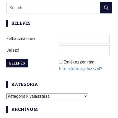
BELÉPÉS
Felhasználónév
Jelszó
Emlékezzen rám
Elfelejtette a jelszavát?
KATEGÓRIA
K
a
ARCHÍVUM
t
e