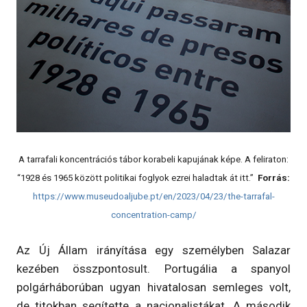
A tarrafali koncentrációs tábor korabeli kapujának képe. A feliraton:
“1928 és 1965 között politikai foglyok ezrei haladtak át itt.”
Forrás:
https://www.museudoaljube.pt/en/2023/04/23/the-tarrafal-
concentration-camp/
Az Új Állam irányítása egy személyben Salazar
kezében összpontosult. Portugália a spanyol
polgárháborúban ugyan hivatalosan semleges volt,
de titokban segítette a nacionalistákat. A második