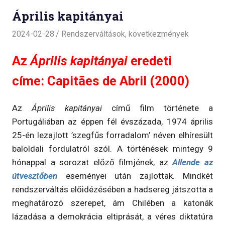
Április kapitányai
2024-02-28
Rendszerváltások, következmények
Az
Április kapitányai
eredeti
címe: Capitães de Abril (2000)
Az
Április kapitányai
című film története a
Portugáliában az éppen fél évszázada, 1974 április
25-én lezajlott ’szegfűs forradalom’ néven elhíresült
baloldali fordulatról szól. A történések mintegy 9
hónappal a sorozat előző filmjének, az
Allende az
útvesztőben
eseményei után zajlottak. Mindkét
rendszerváltás előidézésében a hadsereg játszotta a
meghatározó szerepet, ám Chilében a katonák
lázadása a demokrácia eltiprását, a véres diktatúra