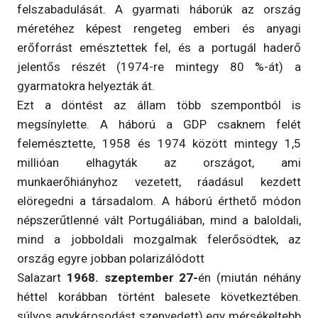
felszabadulását. A gyarmati háborúk az ország
méretéhez képest rengeteg emberi és anyagi
erőforrást emésztettek fel, és a portugál haderő
jelentős részét (1974-re mintegy 80 %-át) a
gyarmatokra helyezták át.
Ezt a döntést az állam több szempontból is
megsínylette. A háború a GDP csaknem felét
felemésztette, 1958 és 1974 között mintegy 1,5
millióan elhagyták az országot, ami
munkaerőhiányhoz vezetett, ráadásul kezdett
elöregedni a társadalom. A háború érthető módon
népszerűtlenné vált Portugáliában, mind a baloldali,
mind a jobboldali mozgalmak felerősödtek, az
ország egyre jobban polarizálódott
Salazart
1968. szeptember 27-
én (miután néhány
héttel korábban történt balesete következtében.
súlyos agykárosodást szenvedett) egy mérsékeltebb