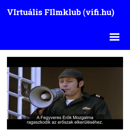
Skip
VIrtuális FIlmklub (vifi.hu)
to
content