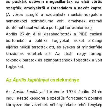
és
puskáik csövein megcsillantak az első vörös
szegfűk, amelyekről a forradalom a nevét kapta
.
(A vörös szegfű a szocialista munkásmozgalom
nemzetközi szimbóluma volt, amelynek eszméi
döntő hatással voltak a portugál forradalomra.)
Április 27-én éjjel kiszabadították a PIDE caxiasi
börtönéből a politikai foglyokat, akiket bírósági
eljárás nélkül tartottak ott, és éveken át mindenféle
kínzásnak vetettek alá. Az utcán nagy tömeg:
rokonok, barátok és szimpatizánsok fogadták a volt
foglyokat.
Az
Április kapitányai
cselekménye
Az
Április kapitányai
története 1974 április 24-én
indul. Kezdő képsorai a szegfűs forradalom politikai
környezetébe vezetnek: néhány fekete-fehér fénykép