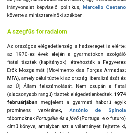
irányvonalat képviselő politikus,
Marcello Caetano
követte a miniszterelnöki székben.
A szegfűs forradalom
Az országos elégedetlenség a hadsereget is elérte:
az 1970-es évek elején a gyarmatokon szolgáló
fiatal tisztek (kapitányok) létrehozták a Fegyveres
Erők Mozgalmát (
M
ovimento das
F
orças
A
rmadas;
MFA
), amely célul tűzte ki az ország liberalizálását és
az Új Állam felszámolását. Nem csupán a fiatal
(alacsonyabb rangú) tisztek elégedetlenkedtek.
1974
februárjában
megjelent a gyarmati háború egyik
prominens vezérének
,
António de Spínola
tábornoknak
Portugália és a jövő
(Portugal e o futuro)
című könyve, amelyben azt a véleményét fejtette ki,