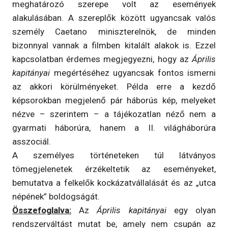
meghatározó szerepe volt az események
alakulásában. A szereplők között ugyancsak valós
személy Caetano miniszterelnök, de minden
bizonnyal vannak a filmben kitalált alakok is. Ezzel
kapcsolatban érdemes megjegyezni, hogy az
Április
kapitányai
megértéséhez ugyancsak fontos ismerni
az akkori körülményeket. Példa erre a kezdő
képsorokban megjelenő pár háborús kép, melyeket
nézve – szerintem – a tájékozatlan néző nem a
gyarmati háborúra, hanem a II. világháborúra
asszociál.
A személyes történeteken túl látványos
tömegjelenetek érzékeltetik az eseményeket,
bemutatva a felkelők kockázatvállalását és az „utca
népének” boldogságát.
Összefoglalva:
Az
Április kapitányai
egy olyan
rendszerváltást mutat be, amely nem csupán az