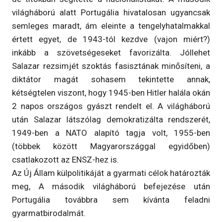
világháború alatt Portugália hivatalosan ugyancsak
semleges maradt, ám eleinte a tengelyhatalmakkal
értett egyet, de 1943-tól kezdve (vajon miért?)
inkább a szövetségeseket favorizálta. Jóllehet
Salazar rezsimjét szoktás fasisztának minősíteni, a
diktátor magát sohasem tekintette annak,
kétségtelen viszont, hogy 1945-ben Hitler halála okán
2 napos országos gyászt rendelt el. A világháború
után Salazar látszólag demokratizálta rendszerét,
1949-ben a NATO alapító tagja volt, 1955-ben
(többek között Magyarországgal egyidőben)
csatlakozott az ENSZ-hez is.
Az Új Állam külpolitikáját a gyarmati célok határozták
meg, A második világháború befejezése után
Portugália továbbra sem kívánta feladni
gyarmatbirodalmát.