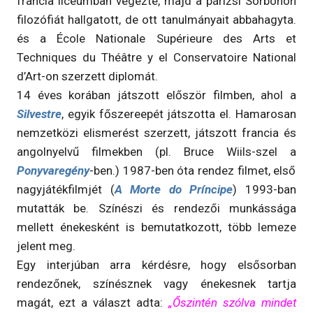
francia líceumban végezte, majd a párizsi Sorbonon
filozófiát hallgatott, de ott tanulmányait abbahagyta.
és a École Nationale Supérieure des Arts et
Techniques du Théâtre y el Conservatoire National
d’Art-on szerzett diplomát.
14 éves korában játszott először filmben, ahol a
Silvestre
, egyik főszereepét játszotta el. Hamarosan
nemzetközi elismerést szerzett, játszott francia és
angolnyelvű filmekben (pl. Bruce Wiils-szel a
Ponyvaregény
-ben.) 1987-ben óta rendez filmet, első
nagyjátékfilmjét (
A Morte do Príncipe
) 1993-ban
mutatták be. Színészi és rendezői munkássága
mellett énekesként is bemutatkozott, több lemeze
jelent meg.
Egy interjúban arra kérdésre, hogy elsősorban
rendezőnek, színésznek vagy énekesnek tartja
magát, ezt a választ adta:
„Őszintén szólva mindet