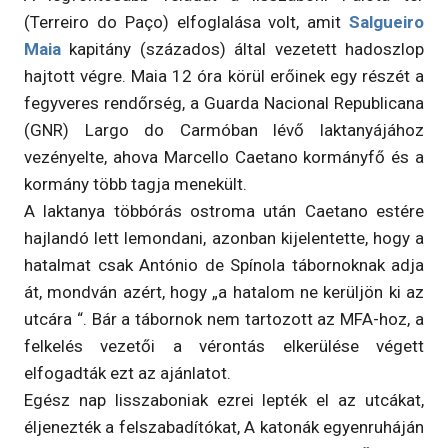
(Terreiro do Paço) elfoglalása volt, amit
Salgueiro
Maia
kapitány (százados) által vezetett hadoszlop
hajtott végre. Maia 12 óra körül erőinek egy részét a
fegyveres rendőrség, a Guarda Nacional Republicana
(GNR) Largo do Carmóban lévő laktanyájához
vezényelte, ahova Marcello Caetano kormányfő és a
kormány több tagja menekült.
A laktanya többórás ostroma után Caetano estére
hajlandó lett lemondani, azonban kijelentette, hogy a
hatalmat csak António de Spínola tábornoknak adja
át, mondván azért, hogy „a hatalom ne kerüljön ki az
utcára “. Bár a tábornok nem tartozott az MFA-hoz, a
felkelés vezetői a vérontás elkerülése végett
elfogadták ezt az ajánlatot.
Egész nap lisszaboniak ezrei lepték el az utcákat,
éljenezték a felszabadítókat, A katonák egyenruháján