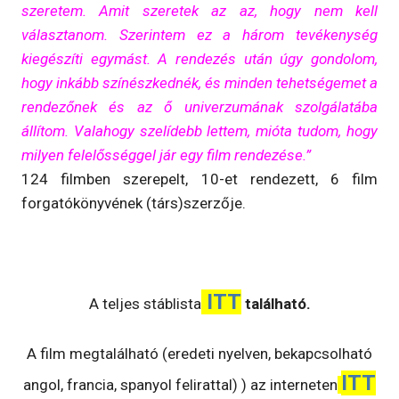
szeretem. Amit szeretek az az, hogy nem kell
választanom. Szerintem ez a három tevékenység
kiegészíti egymást. A rendezés után úgy gondolom,
hogy inkább színészkednék, és minden tehetségemet a
rendezőnek és az ő univerzumának szolgálatába
állítom. Valahogy szelídebb lettem, mióta tudom, hogy
milyen felelősséggel jár egy film rendezése.”
124 filmben szerepelt, 10-et rendezett, 6 film
forgatókönyvének (társ)szerzője.
ITT
A teljes stáblista
található.
A film megtalálható (eredeti nyelven, bekapcsolható
ITT
angol, francia, spanyol felirattal) ) az interneten