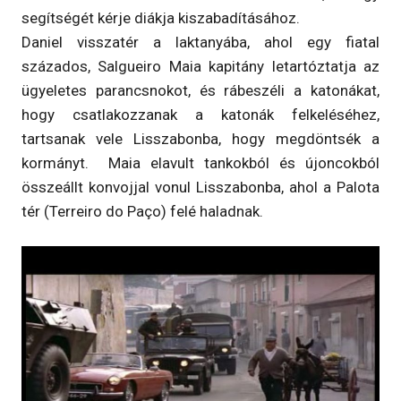
segítségét kérje diákja kiszabadításához.
Daniel visszatér a laktanyába, ahol egy fiatal
százados, Salgueiro Maia kapitány letartóztatja az
ügyeletes parancsnokot, és rábeszéli a katonákat,
hogy csatlakozzanak a katonák felkeléséhez,
tartsanak vele Lisszabonba, hogy megdöntsék a
kormányt. Maia elavult tankokból és újoncokból
összeállt konvojjal vonul Lisszabonba, ahol a Palota
tér (Terreiro do Paço) felé haladnak.