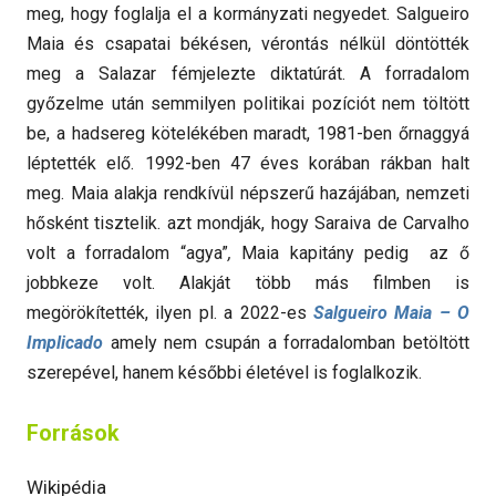
meg, hogy foglalja el a kormányzati negyedet. Salgueiro
Maia és csapatai békésen, vérontás nélkül döntötték
meg a Salazar fémjelezte diktatúrát. A forradalom
győzelme után semmilyen politikai pozíciót nem töltött
be, a hadsereg kötelékében maradt, 1981-ben őrnaggyá
léptették elő. 1992-ben 47 éves korában rákban halt
meg. Maia alakja rendkívül népszerű hazájában, nemzeti
hősként tisztelik. azt mondják, hogy Saraiva de Carvalho
volt a forradalom “agya”
,
Maia kapitány pedig az ő
jobbkeze volt. Alakját több más filmben is
megörökítették, ilyen pl. a 2022-es
Salgueiro Maia – O
Implicado
amely nem csupán a forradalomban betöltött
szerepével, hanem későbbi életével is foglalkozik.
Források
Wikipédia