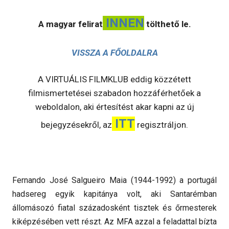
INNEN
A magyar felirat
tölthető le.
VISSZA A FŐOLDALRA
A VIRTUÁLIS FILMKLUB eddig közzétett
filmismertetései szabadon hozzáférhetőek a
weboldalon, aki értesítést akar kapni az új
ITT
bejegyzésekről, az
regisztráljon.
Fernando José Salgueiro Maia (1944-1992) a portugál
hadsereg egyik kapitánya volt, aki Santarémban
állomásozó fiatal századosként tisztek és őrmesterek
kiképzésében vett részt. Az MFA azzal a feladattal bízta